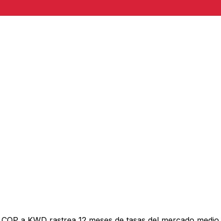
e COP a KWD rastrea 12 meses de tasas del mercado medio 