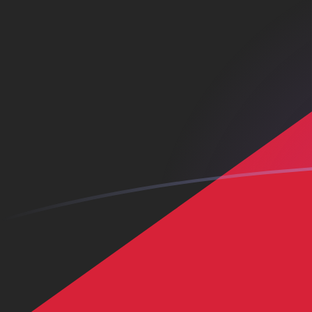
tipos de cambio de COP a KWD hoy
Convierte Peso colombiano a Dinar kuwaití
Rate information of COP/KWD currency
pair
Peso colombiano
COP
Dinar kuwaití
KWD
1
COP
0,0000979978
KWD
5
COP
0,000489989
KWD
10
COP
0,000979978
KWD
25
COP
0,00244995
KWD
50
COP
0,00489989
KWD
100
COP
0,00979978
KWD
500
COP
0,0489989
KWD
1000
COP
0,0979978
KWD
5000
COP
0,489989
KWD
10.000
COP
0,979978
KWD