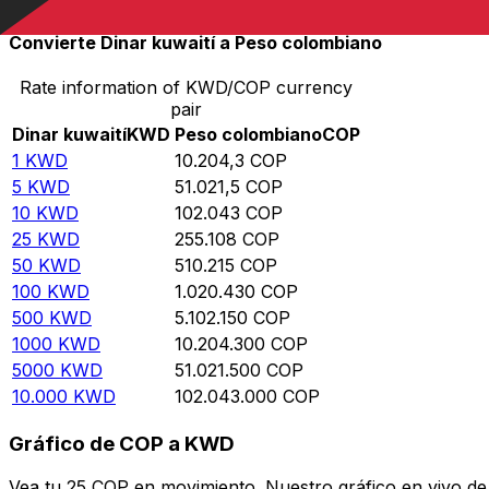
Convierte Dinar kuwaití a Peso colombiano
Rate information of KWD/COP currency
pair
Dinar kuwaití
KWD
Peso colombiano
COP
1
KWD
10.204,3
COP
5
KWD
51.021,5
COP
10
KWD
102.043
COP
25
KWD
255.108
COP
50
KWD
510.215
COP
100
KWD
1.020.430
COP
500
KWD
5.102.150
COP
1000
KWD
10.204.300
COP
5000
KWD
51.021.500
COP
10.000
KWD
102.043.000
COP
Gráfico de COP a KWD
Vea tu 25 COP en movimiento. Nuestro gráfico en vivo d