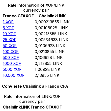
Rate information of XOF/LINK
currency pair
Franco CFA
XOF
Chainlink
LINK
1
XOF
0,000213855
LINK
5
XOF
0,00106928
LINK
10
XOF
0,00213855
LINK
25
XOF
0,00534638
LINK
50
XOF
0,0106928
LINK
100
XOF
0,0213855
LINK
500
XOF
0,106928
LINK
1000
XOF
0,213855
LINK
5000
XOF
1,06928
LINK
10.000
XOF
2,13855
LINK
Convierte Chainlink a Franco CFA
Rate information of LINK/XOF
currency pair
Chainlink
LINK
Franco CFA
XOF