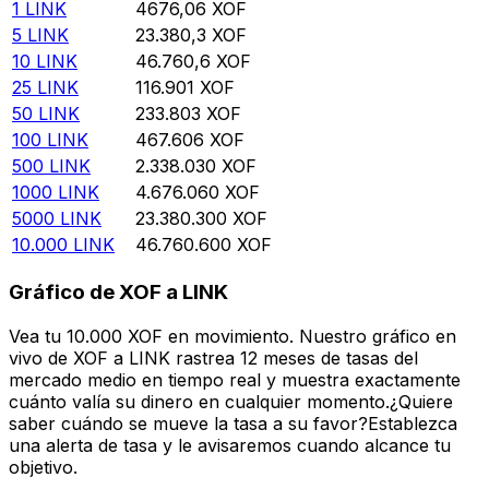
1
LINK
4676,06
XOF
5
LINK
23.380,3
XOF
10
LINK
46.760,6
XOF
25
LINK
116.901
XOF
50
LINK
233.803
XOF
100
LINK
467.606
XOF
500
LINK
2.338.030
XOF
1000
LINK
4.676.060
XOF
5000
LINK
23.380.300
XOF
10.000
LINK
46.760.600
XOF
Gráfico de XOF a LINK
Vea tu 10.000 XOF en movimiento. Nuestro gráfico en
vivo de XOF a LINK rastrea 12 meses de tasas del
mercado medio en tiempo real y muestra exactamente
cuánto valía su dinero en cualquier momento.¿Quiere
saber cuándo se mueve la tasa a su favor?Establezca
una alerta de tasa y le avisaremos cuando alcance tu
objetivo.