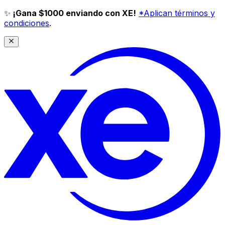
✨
¡Gana $1000 enviando con XE!
*Aplican términos y
condiciones
.