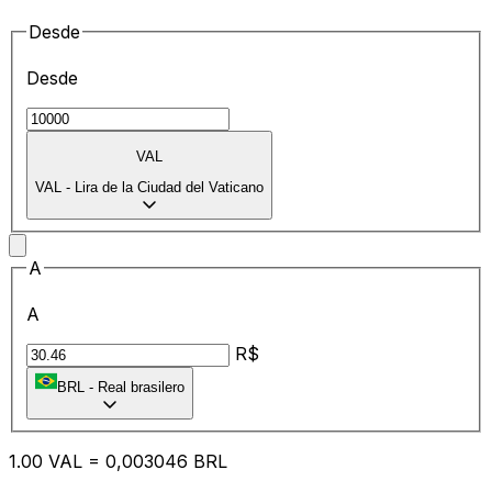
Desde
Desde
VAL
VAL
-
Lira de la Ciudad del Vaticano
A
A
R$
BRL
-
Real brasilero
1.00
VAL
=
0,
003046
BRL