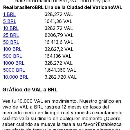
Rate information of BRL/VAL currency pair
Real brasilero
BRL
Lira de la Ciudad del Vaticano
VAL
1
BRL
328,272
VAL
5
BRL
1641,36
VAL
10
BRL
3282,72
VAL
25
BRL
8206,79
VAL
50
BRL
16.413,6
VAL
100
BRL
32.827,2
VAL
500
BRL
164.136
VAL
1000
BRL
328.272
VAL
5000
BRL
1.641.360
VAL
10.000
BRL
3.282.720
VAL
Gráfico de VAL a BRL
Vea tu 10.000 VAL en movimiento. Nuestro gráfico en
vivo de VAL a BRL rastrea 12 meses de tasas del
mercado medio en tiempo real y muestra exactamente
cuánto valía su dinero en cualquier momento.¿Quiere
saber cuándo se mueve la tasa a su favor?Establezca