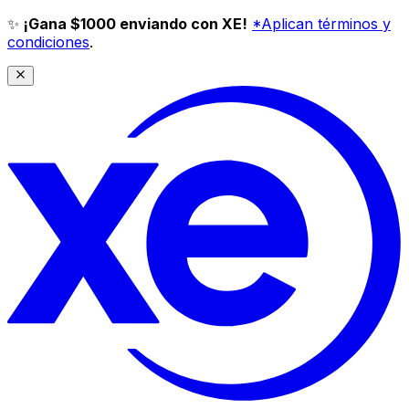
✨
¡Gana $1000 enviando con XE!
*Aplican términos y
condiciones
.