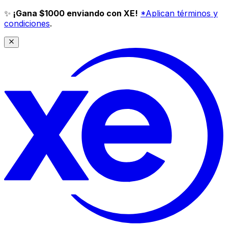
✨
¡Gana $1000 enviando con XE!
*Aplican términos y
condiciones
.