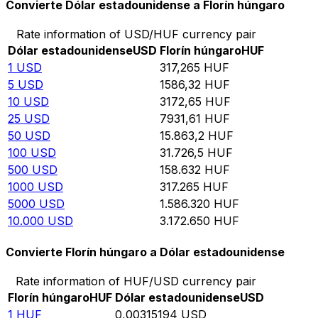
Convierte Dólar estadounidense a Florín húngaro
Rate information of USD/HUF currency pair
Dólar estadounidense
USD
Florín húngaro
HUF
1
USD
317,265
HUF
5
USD
1586,32
HUF
10
USD
3172,65
HUF
25
USD
7931,61
HUF
50
USD
15.863,2
HUF
100
USD
31.726,5
HUF
500
USD
158.632
HUF
1000
USD
317.265
HUF
5000
USD
1.586.320
HUF
10.000
USD
3.172.650
HUF
Convierte Florín húngaro a Dólar estadounidense
Rate information of HUF/USD currency pair
Florín húngaro
HUF
Dólar estadounidense
USD
1
HUF
0,00315194
USD