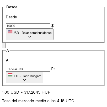
Desde
Desde
$
USD
-
Dólar estadounidense
A
A
Ft
HUF
-
Florín húngaro
1.00
USD
=
31
7,2645
HUF
Tasa del mercado medio a las 4:18 UTC