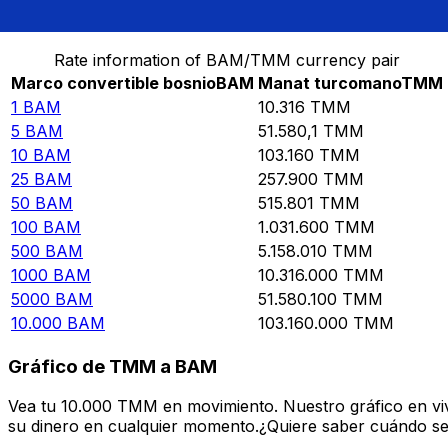
Convierte Marco convertible bosnio a Manat turcoma
Rate information of BAM/TMM currency pair
Marco convertible bosnio
BAM
Manat turcomano
TMM
1
BAM
10.316
TMM
5
BAM
51.580,1
TMM
10
BAM
103.160
TMM
25
BAM
257.900
TMM
50
BAM
515.801
TMM
100
BAM
1.031.600
TMM
500
BAM
5.158.010
TMM
1000
BAM
10.316.000
TMM
5000
BAM
51.580.100
TMM
10.000
BAM
103.160.000
TMM
Gráfico de TMM a BAM
Vea tu 10.000 TMM en movimiento. Nuestro gráfico en vi
su dinero en cualquier momento.¿Quiere saber cuándo se 