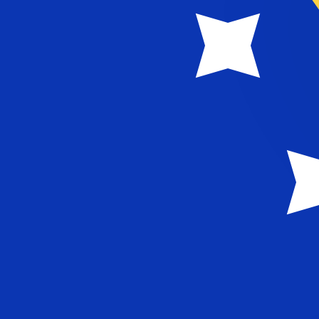
A
KM
BAM
-
Marco convertible bosnio
1.00
TMM
=
0,
000096
BAM
Tasa del mercado medio a las 11:10 UTC
Habla con un experto en divisas hoy.
Podemos superar las
Programar una llamada
Utilizamos el tipo de cambio medio del mercado para nue
para ver los tipos de cambio de envío
¿Sabías que puedes enviar dinero al extranjero con Xe?
Regístrate hoy mismo