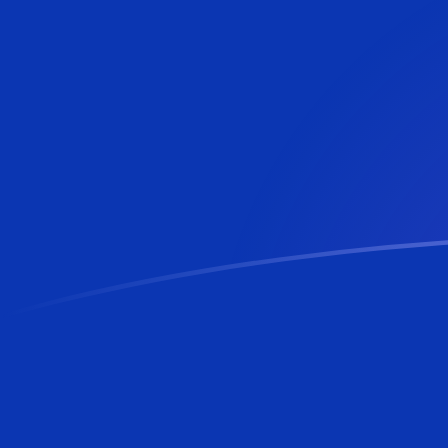
tipos de cambio de TMM a BAM hoy
Convierte Manat turcomano a Marco convertible bosn
Rate information of TMM/BAM currency pair
Manat turcomano
TMM
Marco convertible bosnio
BAM
1
TMM
0,0000969366
BAM
5
TMM
0,000484683
BAM
10
TMM
0,000969366
BAM
25
TMM
0,00242342
BAM
50
TMM
0,00484683
BAM
100
TMM
0,00969366
BAM
500
TMM
0,0484683
BAM
1000
TMM
0,0969366
BAM
5000
TMM
0,484683
BAM
10.000
TMM
0,969366
BAM