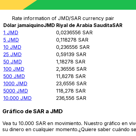
Convierte Dólar jamaiquino a Riyal de Arabia Saudita
Rate information of JMD/SAR currency pair
Dólar jamaiquino
JMD
Riyal de Arabia Saudita
SAR
1
JMD
0,0236556
SAR
5
JMD
0,118278
SAR
10
JMD
0,236556
SAR
25
JMD
0,59139
SAR
50
JMD
1,18278
SAR
100
JMD
2,36556
SAR
500
JMD
11,8278
SAR
1000
JMD
23,6556
SAR
5000
JMD
118,278
SAR
10.000
JMD
236,556
SAR
Gráfico de SAR a JMD
Vea tu 10.000 SAR en movimiento. Nuestro gráfico en vi
su dinero en cualquier momento.¿Quiere saber cuándo se 