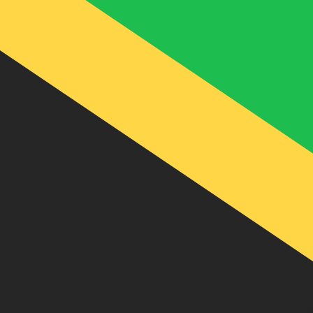
A
J$
JMD
-
Dólar jamaiquino
1.00
SAR
=
42
,27330
JMD
Tasa del mercado medio a las 13:49 UTC
Habla con un experto en divisas hoy.
Podemos superar las
Programar una llamada
Utilizamos el tipo de cambio medio del mercado para nue
para ver los tipos de cambio de envío
¿Sabías que puedes enviar dinero al extranjero con Xe?
Regístrate hoy mismo