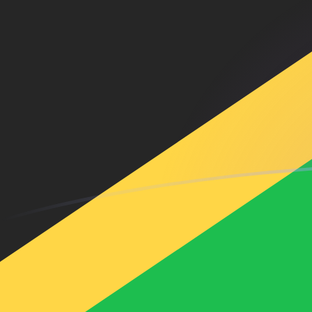
tipos de cambio de SAR a JMD hoy
Convierte Riyal de Arabia Saudita a Dólar jamaiquino
Rate information of SAR/JMD currency pair
Riyal de Arabia Saudita
SAR
Dólar jamaiquino
JMD
1
SAR
42,2733
JMD
5
SAR
211,367
JMD
10
SAR
422,733
JMD
25
SAR
1056,83
JMD
50
SAR
2113,67
JMD
100
SAR
4227,33
JMD
500
SAR
21.136,7
JMD
1000
SAR
42.273,3
JMD
5000
SAR
211.367
JMD
10.000
SAR
422.733
JMD