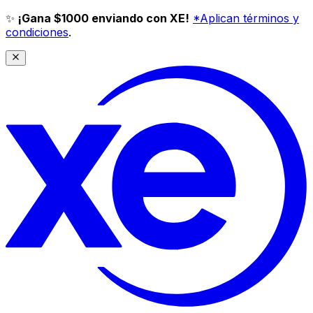
✨
¡Gana $1000 enviando con XE!
*Aplican términos y
condiciones
.