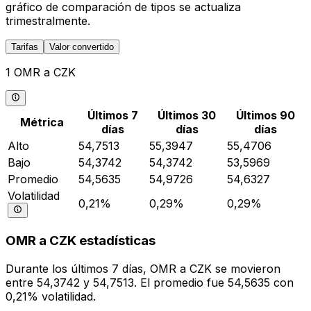
gráfico de comparación de tipos se actualiza
trimestralmente.
Tarifas
Valor convertido
1 OMR a CZK
Últimos 7
Últimos 30
Últimos 90
Métrica
días
días
días
Alto
54,7513
55,3947
55,4706
Bajo
54,3742
54,3742
53,5969
Promedio
54,5635
54,9726
54,6327
Volatilidad
0,21%
0,29%
0,29%
OMR a CZK estadísticas
Durante los últimos 7 días, OMR a CZK se movieron
entre 54,3742 y 54,7513. El promedio fue 54,5635 con
0,21% volatilidad.