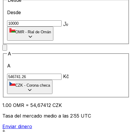
Desde
Desde
﷼
OMR
-
Rial de Omán
A
A
Kč
CZK
-
Corona checa
1.00
OMR
=
54
,67412
CZK
Tasa del mercado medio a las 2:55 UTC
Enviar dinero