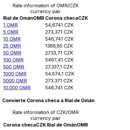
Rate information of OMR/CZK
currency pair
Rial de Omán
OMR
Corona checa
CZK
1
OMR
54,6741
CZK
5
OMR
273,371
CZK
10
OMR
546,741
CZK
25
OMR
1366,85
CZK
50
OMR
2733,71
CZK
100
OMR
5467,41
CZK
500
OMR
27.337,1
CZK
1000
OMR
54.674,1
CZK
5000
OMR
273.371
CZK
10.000
OMR
546.741
CZK
Convierte Corona checa a Rial de Omán
Rate information of CZK/OMR
currency pair
Corona checa
CZK
Rial de Omán
OMR