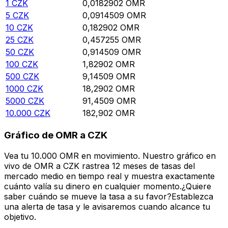
1
CZK
0,0182902
OMR
5
CZK
0,0914509
OMR
10
CZK
0,182902
OMR
25
CZK
0,457255
OMR
50
CZK
0,914509
OMR
100
CZK
1,82902
OMR
500
CZK
9,14509
OMR
1000
CZK
18,2902
OMR
5000
CZK
91,4509
OMR
10.000
CZK
182,902
OMR
Gráfico de OMR a CZK
Vea tu 10.000 OMR en movimiento. Nuestro gráfico en
vivo de OMR a CZK rastrea 12 meses de tasas del
mercado medio en tiempo real y muestra exactamente
cuánto valía su dinero en cualquier momento.¿Quiere
saber cuándo se mueve la tasa a su favor?Establezca
una alerta de tasa y le avisaremos cuando alcance tu
objetivo.