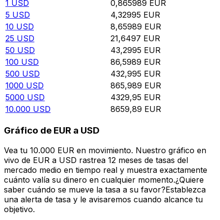
1
USD
0,865989
EUR
5
USD
4,32995
EUR
10
USD
8,65989
EUR
25
USD
21,6497
EUR
50
USD
43,2995
EUR
100
USD
86,5989
EUR
500
USD
432,995
EUR
1000
USD
865,989
EUR
5000
USD
4329,95
EUR
10.000
USD
8659,89
EUR
Gráfico de EUR a USD
Vea tu 10.000 EUR en movimiento. Nuestro gráfico en
vivo de EUR a USD rastrea 12 meses de tasas del
mercado medio en tiempo real y muestra exactamente
cuánto valía su dinero en cualquier momento.¿Quiere
saber cuándo se mueve la tasa a su favor?Establezca
una alerta de tasa y le avisaremos cuando alcance tu
objetivo.