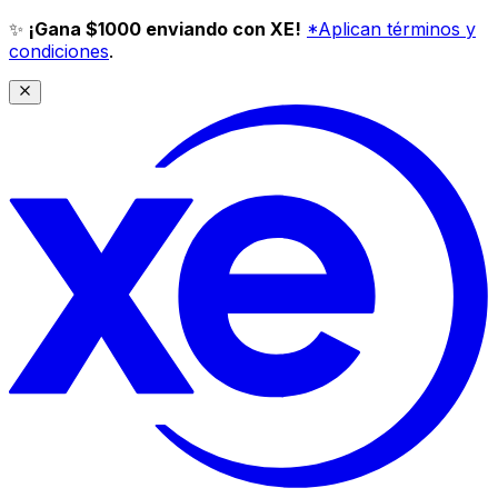
✨
¡Gana $1000 enviando con XE!
*Aplican términos y
condiciones
.