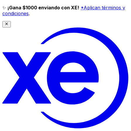
✨
¡Gana $1000 enviando con XE!
*Aplican términos y
condiciones
.