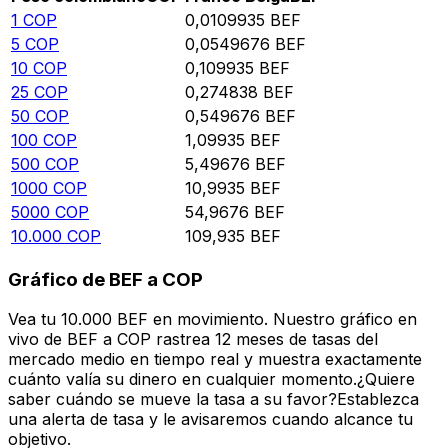
1
COP
0,0109935
BEF
5
COP
0,0549676
BEF
10
COP
0,109935
BEF
25
COP
0,274838
BEF
50
COP
0,549676
BEF
100
COP
1,09935
BEF
500
COP
5,49676
BEF
1000
COP
10,9935
BEF
5000
COP
54,9676
BEF
10.000
COP
109,935
BEF
Gráfico de BEF a COP
Vea tu 10.000 BEF en movimiento. Nuestro gráfico en
vivo de BEF a COP rastrea 12 meses de tasas del
mercado medio en tiempo real y muestra exactamente
cuánto valía su dinero en cualquier momento.¿Quiere
saber cuándo se mueve la tasa a su favor?Establezca
una alerta de tasa y le avisaremos cuando alcance tu
objetivo.