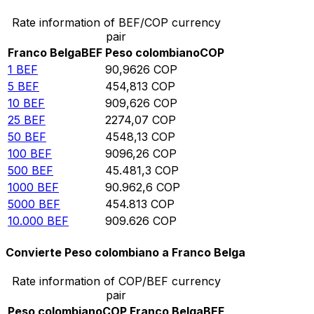
Rate information of BEF/COP currency
pair
Franco Belga
BEF
Peso colombiano
COP
1
BEF
90,9626
COP
5
BEF
454,813
COP
10
BEF
909,626
COP
25
BEF
2274,07
COP
50
BEF
4548,13
COP
100
BEF
9096,26
COP
500
BEF
45.481,3
COP
1000
BEF
90.962,6
COP
5000
BEF
454.813
COP
10.000
BEF
909.626
COP
Convierte Peso colombiano a Franco Belga
Rate information of COP/BEF currency
pair
Peso colombiano
COP
Franco Belga
BEF