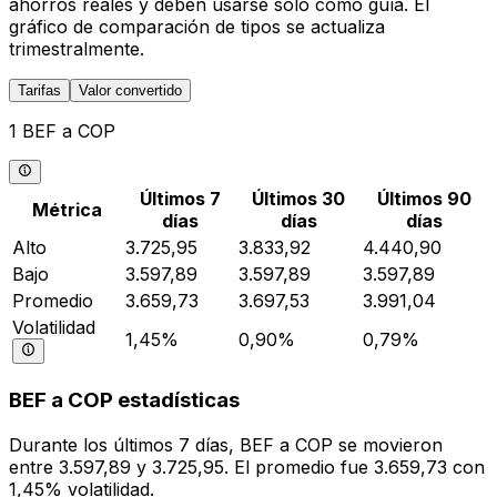
ahorros reales y deben usarse solo como guía. El
gráfico de comparación de tipos se actualiza
trimestralmente.
Tarifas
Valor convertido
1 BEF a COP
Últimos 7
Últimos 30
Últimos 90
Métrica
días
días
días
Alto
3.725,95
3.833,92
4.440,90
Bajo
3.597,89
3.597,89
3.597,89
Promedio
3.659,73
3.697,53
3.991,04
Volatilidad
1,45%
0,90%
0,79%
BEF a COP estadísticas
Durante los últimos 7 días, BEF a COP se movieron
entre 3.597,89 y 3.725,95. El promedio fue 3.659,73 con
1,45% volatilidad.