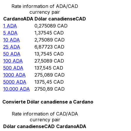
Rate information of ADA/CAD
currency pair
Cardano
ADA
Dólar canadiense
CAD
1
ADA
0,275089
CAD
5
ADA
1,37545
CAD
10
ADA
2,75089
CAD
25
ADA
6,87723
CAD
50
ADA
13,7545
CAD
100
ADA
27,5089
CAD
500
ADA
137,545
CAD
1000
ADA
275,089
CAD
5000
ADA
1375,45
CAD
10.000
ADA
2750,89
CAD
Convierte Dólar canadiense a Cardano
Rate information of CAD/ADA
currency pair
Dólar canadiense
CAD
Cardano
ADA