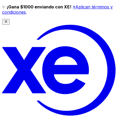
✨
¡Gana $1000 enviando con XE!
*Aplican términos y
condiciones
.