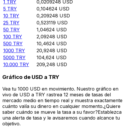
1
TRY
0,0209248
USD
5
TRY
0,104624
USD
10
TRY
0,209248
USD
25
TRY
0,523119
USD
50
TRY
1,04624
USD
100
TRY
2,09248
USD
500
TRY
10,4624
USD
1000
TRY
20,9248
USD
5000
TRY
104,624
USD
10.000
TRY
209,248
USD
Gráfico de USD a TRY
Vea tu 1000 USD en movimiento. Nuestro gráfico en
vivo de USD a TRY rastrea 12 meses de tasas del
mercado medio en tiempo real y muestra exactamente
cuánto valía su dinero en cualquier momento.¿Quiere
saber cuándo se mueve la tasa a su favor?Establezca
una alerta de tasa y le avisaremos cuando alcance tu
objetivo.