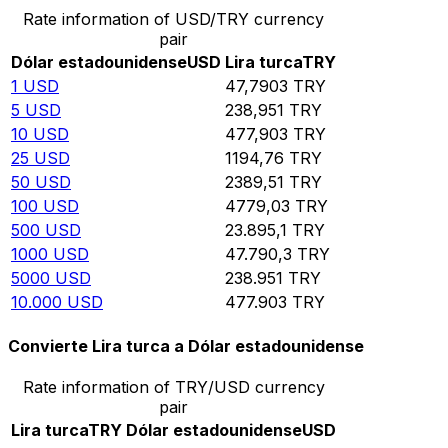
Rate information of USD/TRY currency
pair
Dólar estadounidense
USD
Lira turca
TRY
1
USD
47,7903
TRY
5
USD
238,951
TRY
10
USD
477,903
TRY
25
USD
1194,76
TRY
50
USD
2389,51
TRY
100
USD
4779,03
TRY
500
USD
23.895,1
TRY
1000
USD
47.790,3
TRY
5000
USD
238.951
TRY
10.000
USD
477.903
TRY
Convierte Lira turca a Dólar estadounidense
Rate information of TRY/USD currency
pair
Lira turca
TRY
Dólar estadounidense
USD