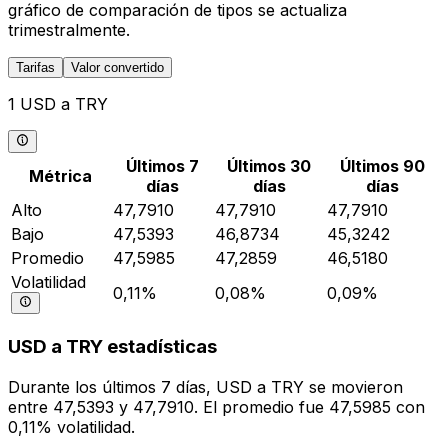
gráfico de comparación de tipos se actualiza
trimestralmente.
Tarifas
Valor convertido
1 USD a TRY
Últimos 7
Últimos 30
Últimos 90
Métrica
días
días
días
Alto
47,7910
47,7910
47,7910
Bajo
47,5393
46,8734
45,3242
Promedio
47,5985
47,2859
46,5180
Volatilidad
0,11%
0,08%
0,09%
USD a TRY estadísticas
Durante los últimos 7 días, USD a TRY se movieron
entre 47,5393 y 47,7910. El promedio fue 47,5985 con
0,11% volatilidad.