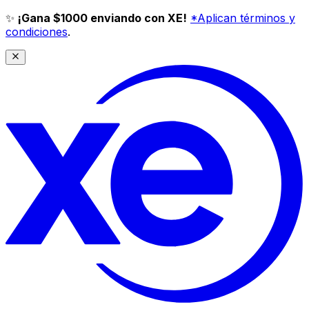
✨
¡Gana $1000 enviando con XE!
*Aplican términos y
condiciones
.