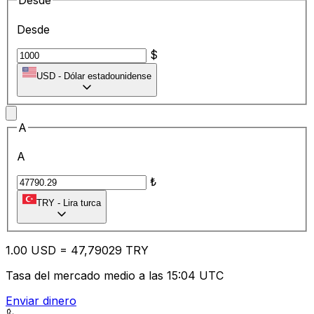
Desde
Desde
$
USD
-
Dólar estadounidense
A
A
₺
TRY
-
Lira turca
1.00
USD
=
47
,79029
TRY
Tasa del mercado medio a las 15:04 UTC
Enviar dinero