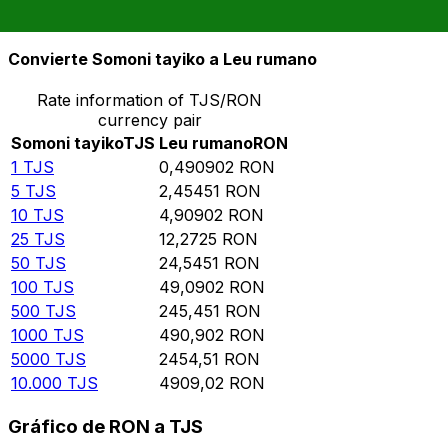
10.000
RON
20.370,7
TJS
Convierte Somoni tayiko a Leu rumano
Rate information of TJS/RON
currency pair
Somoni tayiko
TJS
Leu rumano
RON
1
TJS
0,490902
RON
5
TJS
2,45451
RON
10
TJS
4,90902
RON
25
TJS
12,2725
RON
50
TJS
24,5451
RON
100
TJS
49,0902
RON
500
TJS
245,451
RON
1000
TJS
490,902
RON
5000
TJS
2454,51
RON
10.000
TJS
4909,02
RON
Gráfico de RON a TJS