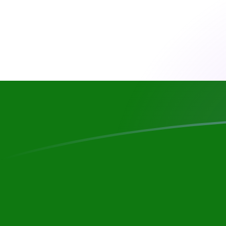
tipos de cambio de RON a TJS hoy
Convierte Leu rumano a Somoni tayiko
Rate information of RON/TJS
currency pair
Leu rumano
RON
Somoni tayiko
TJS
1
RON
2,03707
TJS
5
RON
10,1853
TJS
10
RON
20,3707
TJS
25
RON
50,9267
TJS
50
RON
101,853
TJS
100
RON
203,707
TJS
500
RON
1018,53
TJS
1000
RON
2037,07
TJS
5000
RON
10.185,3
TJS