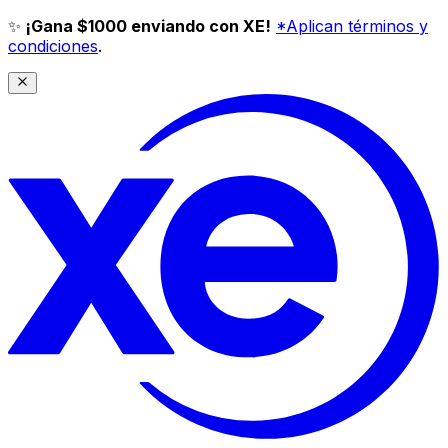
✨
¡Gana $1000 enviando con XE!
*Aplican términos y
condiciones
.