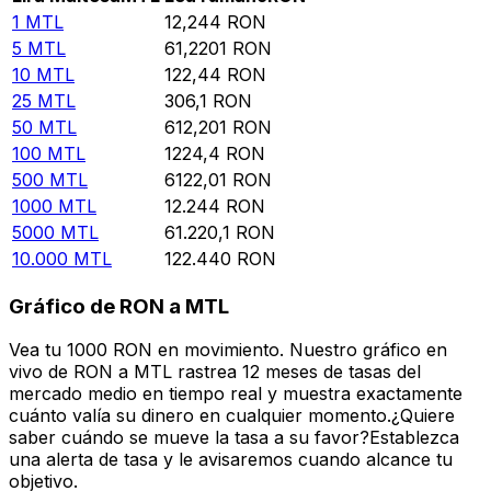
1
MTL
12,244
RON
5
MTL
61,2201
RON
10
MTL
122,44
RON
25
MTL
306,1
RON
50
MTL
612,201
RON
100
MTL
1224,4
RON
500
MTL
6122,01
RON
1000
MTL
12.244
RON
5000
MTL
61.220,1
RON
10.000
MTL
122.440
RON
Gráfico de RON a MTL
Vea tu 1000 RON en movimiento. Nuestro gráfico en
vivo de RON a MTL rastrea 12 meses de tasas del
mercado medio en tiempo real y muestra exactamente
cuánto valía su dinero en cualquier momento.¿Quiere
saber cuándo se mueve la tasa a su favor?Establezca
una alerta de tasa y le avisaremos cuando alcance tu
objetivo.