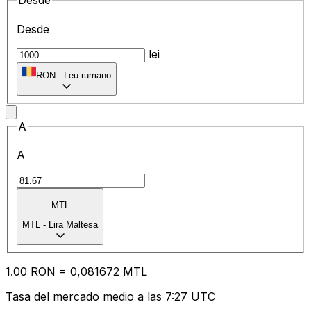
Desde
Desde
lei
RON
-
Leu rumano
A
A
MTL
MTL
-
Lira Maltesa
1.00
RON
=
0,
081672
MTL
Tasa del mercado medio a las 7:27 UTC