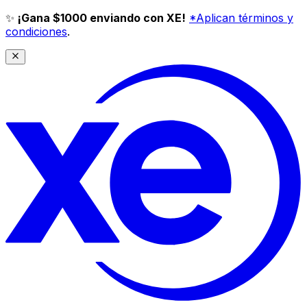
✨
¡Gana $1000 enviando con XE!
*Aplican términos y
condiciones
.