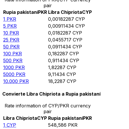
pair
Rupia pakistaní
PKR
Libra Chipriota
CYP
1
PKR
0,00182287
CYP
5
PKR
0,00911434
CYP
10
PKR
0,0182287
CYP
25
PKR
0,0455717
CYP
50
PKR
0,0911434
CYP
100
PKR
0,182287
CYP
500
PKR
0,911434
CYP
1000
PKR
1,82287
CYP
5000
PKR
9,11434
CYP
10.000
PKR
18,2287
CYP
Convierte Libra Chipriota a Rupia pakistaní
Rate information of CYP/PKR currency
pair
Libra Chipriota
CYP
Rupia pakistaní
PKR
1
CYP
548,586
PKR