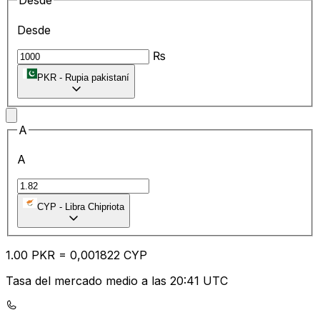
Desde
Desde
₨
PKR
-
Rupia pakistaní
A
A
CYP
-
Libra Chipriota
1.00
PKR
=
0,
001822
CYP
Tasa del mercado medio a las 20:41 UTC