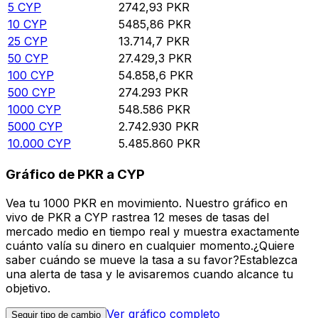
5
CYP
2742,93
PKR
10
CYP
5485,86
PKR
25
CYP
13.714,7
PKR
50
CYP
27.429,3
PKR
100
CYP
54.858,6
PKR
500
CYP
274.293
PKR
1000
CYP
548.586
PKR
5000
CYP
2.742.930
PKR
10.000
CYP
5.485.860
PKR
Gráfico de PKR a CYP
Vea tu 1000 PKR en movimiento. Nuestro gráfico en
vivo de PKR a CYP rastrea 12 meses de tasas del
mercado medio en tiempo real y muestra exactamente
cuánto valía su dinero en cualquier momento.¿Quiere
saber cuándo se mueve la tasa a su favor?Establezca
una alerta de tasa y le avisaremos cuando alcance tu
objetivo.
Ver gráfico completo
Seguir tipo de cambio