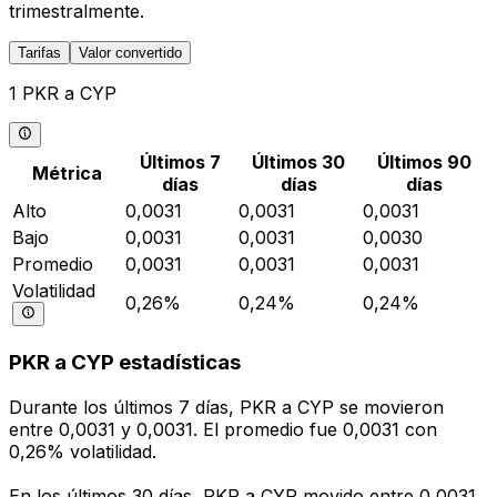
trimestralmente.
Tarifas
Valor convertido
1 PKR a CYP
Últimos 7
Últimos 30
Últimos 90
Métrica
días
días
días
Alto
0,0031
0,0031
0,0031
Bajo
0,0031
0,0031
0,0030
Promedio
0,0031
0,0031
0,0031
Volatilidad
0,26%
0,24%
0,24%
PKR a CYP estadísticas
Durante los últimos 7 días, PKR a CYP se movieron
entre 0,0031 y 0,0031. El promedio fue 0,0031 con
0,26% volatilidad.
En los últimos 30 días, PKR a CYP movido entre 0,0031