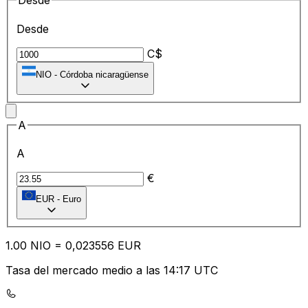
Desde
Desde
C$
NIO
-
Córdoba nicaragüense
A
A
€
EUR
-
Euro
1.00
NIO
=
0,
023556
EUR
Tasa del mercado medio a las 14:17 UTC