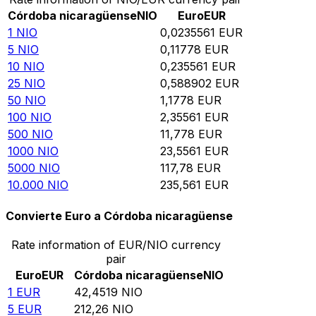
Córdoba nicaragüense
NIO
Euro
EUR
1
NIO
0,0235561
EUR
5
NIO
0,11778
EUR
10
NIO
0,235561
EUR
25
NIO
0,588902
EUR
50
NIO
1,1778
EUR
100
NIO
2,35561
EUR
500
NIO
11,778
EUR
1000
NIO
23,5561
EUR
5000
NIO
117,78
EUR
10.000
NIO
235,561
EUR
Convierte Euro a Córdoba nicaragüense
Rate information of EUR/NIO currency
pair
Euro
EUR
Córdoba nicaragüense
NIO
1
EUR
42,4519
NIO
5
EUR
212,26
NIO