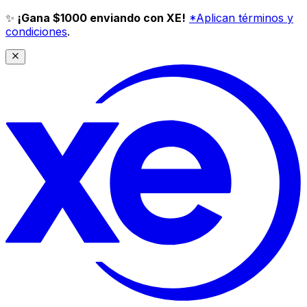
✨
¡Gana $1000 enviando con XE!
*Aplican términos y
condiciones
.