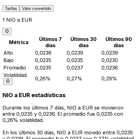
Tarifas
Valor convertido
1 NIO a EUR
Últimos 7
Últimos 30
Últimos 90
Métrica
días
días
días
Alto
0,0236
0,0239
0,0239
Bajo
0,0235
0,0235
0,0230
Promedio
0,0235
0,0237
0,0236
Volatilidad
0,26%
0,27%
0,29%
NIO a EUR estadísticas
Durante los últimos 7 días, NIO a EUR se movieron
entre 0,0235 y 0,0236. El promedio fue 0,0235 con
0,26% volatilidad.
En los últimos 30 días, NIO a EUR movido entre 0,0235
y 0,0239. El promedio fue 0,0237 con 0,27% volatilidad.