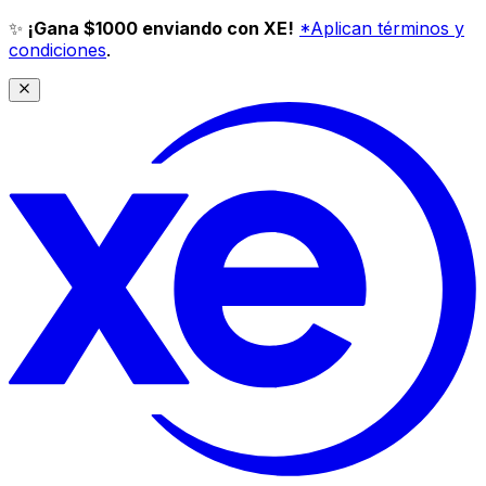
✨
¡Gana $1000 enviando con XE!
*Aplican términos y
condiciones
.