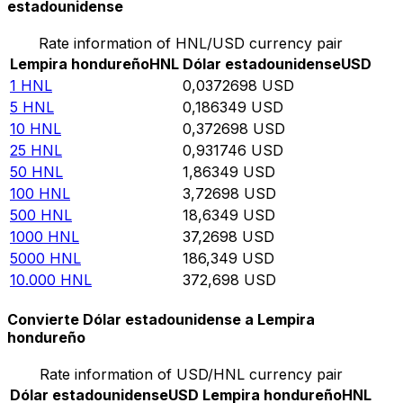
estadounidense
Rate information of HNL/USD currency pair
Lempira hondureño
HNL
Dólar estadounidense
USD
1
HNL
0,0372698
USD
5
HNL
0,186349
USD
10
HNL
0,372698
USD
25
HNL
0,931746
USD
50
HNL
1,86349
USD
100
HNL
3,72698
USD
500
HNL
18,6349
USD
1000
HNL
37,2698
USD
5000
HNL
186,349
USD
10.000
HNL
372,698
USD
Convierte Dólar estadounidense a Lempira
hondureño
Rate information of USD/HNL currency pair
Dólar estadounidense
USD
Lempira hondureño
HNL