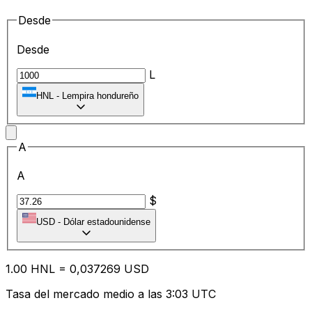
Desde
Desde
L
HNL
-
Lempira hondureño
A
A
$
USD
-
Dólar estadounidense
1.00
HNL
=
0,
037269
USD
Tasa del mercado medio a las 3:03 UTC