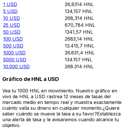
1
USD
26,8314
HNL
5
USD
134,157
HNL
10
USD
268,314
HNL
25
USD
670,784
HNL
50
USD
1341,57
HNL
100
USD
2683,14
HNL
500
USD
13.415,7
HNL
1000
USD
26.831,4
HNL
5000
USD
134.157
HNL
10.000
USD
268.314
HNL
Gráfico de HNL a USD
Vea tu 1000 HNL en movimiento. Nuestro gráfico en
vivo de HNL a USD rastrea 12 meses de tasas del
mercado medio en tiempo real y muestra exactamente
cuánto valía su dinero en cualquier momento.¿Quiere
saber cuándo se mueve la tasa a su favor?Establezca
una alerta de tasa y le avisaremos cuando alcance tu
objetivo.