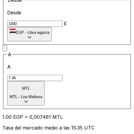
Desde
Desde
£
EGP
-
Libra egipcia
A
A
MTL
MTL
-
Lira Maltesa
1.00
EGP
=
0,
007461
MTL
Tasa del mercado medio a las 15:35 UTC