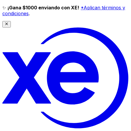
✨
¡Gana $1000 enviando con XE!
*Aplican términos y
condiciones
.