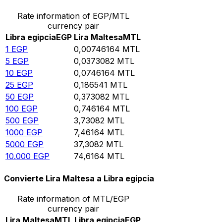
Rate information of EGP/MTL
currency pair
Libra egipcia
EGP
Lira Maltesa
MTL
1
EGP
0,00746164
MTL
5
EGP
0,0373082
MTL
10
EGP
0,0746164
MTL
25
EGP
0,186541
MTL
50
EGP
0,373082
MTL
100
EGP
0,746164
MTL
500
EGP
3,73082
MTL
1000
EGP
7,46164
MTL
5000
EGP
37,3082
MTL
10.000
EGP
74,6164
MTL
Convierte Lira Maltesa a Libra egipcia
Rate information of MTL/EGP
currency pair
Lira Maltesa
MTL
Libra egipcia
EGP