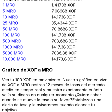
1
MRO
1,41738
XOF
5
MRO
7,08688
XOF
10
MRO
14,1738
XOF
25
MRO
35,4344
XOF
50
MRO
70,8688
XOF
100
MRO
141,738
XOF
500
MRO
708,688
XOF
1000
MRO
1417,38
XOF
5000
MRO
7086,88
XOF
10.000
MRO
14.173,8
XOF
Gráfico de XOF a MRO
Vea tu 100 XOF en movimiento. Nuestro gráfico en vivo
de XOF a MRO rastrea 12 meses de tasas del mercado
medio en tiempo real y muestra exactamente cuánto
valía su dinero en cualquier momento.¿Quiere saber
cuándo se mueve la tasa a su favor?Establezca una
alerta de tasa y le avisaremos cuando alcance tu
objetivo.