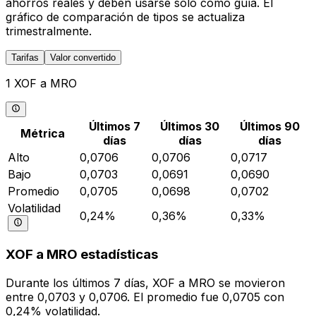
ahorros reales y deben usarse solo como guía. El
gráfico de comparación de tipos se actualiza
trimestralmente.
Tarifas
Valor convertido
1 XOF a MRO
Últimos 7
Últimos 30
Últimos 90
Métrica
días
días
días
Alto
0,0706
0,0706
0,0717
Bajo
0,0703
0,0691
0,0690
Promedio
0,0705
0,0698
0,0702
Volatilidad
0,24%
0,36%
0,33%
XOF a MRO estadísticas
Durante los últimos 7 días, XOF a MRO se movieron
entre 0,0703 y 0,0706. El promedio fue 0,0705 con
0,24% volatilidad.