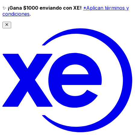
✨
¡Gana $1000 enviando con XE!
*Aplican términos y
condiciones
.