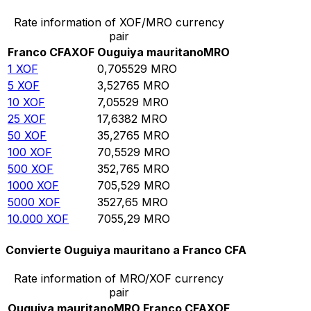
Rate information of XOF/MRO currency
pair
Franco CFA
XOF
Ouguiya mauritano
MRO
1
XOF
0,705529
MRO
5
XOF
3,52765
MRO
10
XOF
7,05529
MRO
25
XOF
17,6382
MRO
50
XOF
35,2765
MRO
100
XOF
70,5529
MRO
500
XOF
352,765
MRO
1000
XOF
705,529
MRO
5000
XOF
3527,65
MRO
10.000
XOF
7055,29
MRO
Convierte Ouguiya mauritano a Franco CFA
Rate information of MRO/XOF currency
pair
Ouguiya mauritano
MRO
Franco CFA
XOF