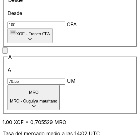
Desde
Desde
CFA
XOF
-
Franco CFA
A
A
UM
MRO
MRO
-
Ouguiya mauritano
1.00
XOF
=
0,
705529
MRO
Tasa del mercado medio a las 14:02 UTC