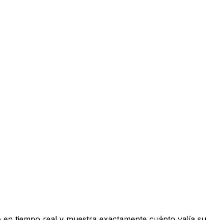
 en tiempo real y muestra exactamente cuánto valía su