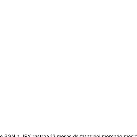
de BGN a JPY rastrea 12 meses de tasas del mercado medio