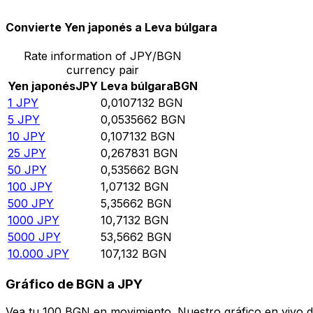
Convierte Yen japonés a Leva búlgara
Rate information of JPY/BGN
currency pair
Yen japonés
JPY
Leva búlgara
BGN
1
JPY
0,0107132
BGN
5
JPY
0,0535662
BGN
10
JPY
0,107132
BGN
25
JPY
0,267831
BGN
50
JPY
0,535662
BGN
100
JPY
1,07132
BGN
500
JPY
5,35662
BGN
1000
JPY
10,7132
BGN
5000
JPY
53,5662
BGN
10.000
JPY
107,132
BGN
Gráfico de BGN a JPY
Vea tu 100 BGN en movimiento. Nuestro gráfico en vivo 