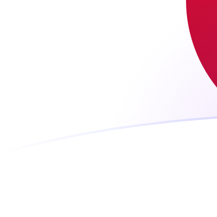
tipos de cambio de BGN a JPY hoy
Convierte Leva búlgara a Yen japonés
Rate information of BGN/JPY
currency pair
Leva búlgara
BGN
Yen japonés
JPY
1
BGN
93,3425
JPY
5
BGN
466,712
JPY
10
BGN
933,425
JPY
25
BGN
2333,56
JPY
50
BGN
4667,12
JPY
100
BGN
9334,25
JPY
500
BGN
46.671,2
JPY
1000
BGN
93.342,5
JPY
5000
BGN
466.712
JPY
10.000
BGN
933.425
JPY