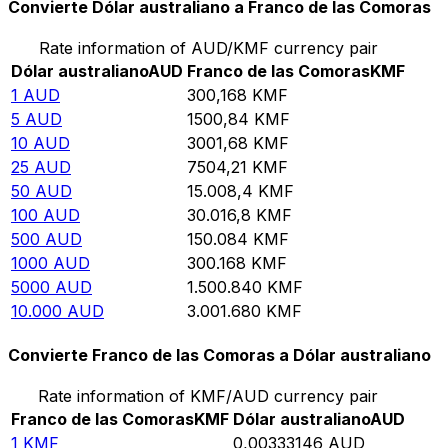
Convierte Dólar australiano a Franco de las Comoras
Rate information of AUD/KMF currency pair
Dólar australiano
AUD
Franco de las Comoras
KMF
1
AUD
300,168
KMF
5
AUD
1500,84
KMF
10
AUD
3001,68
KMF
25
AUD
7504,21
KMF
50
AUD
15.008,4
KMF
100
AUD
30.016,8
KMF
500
AUD
150.084
KMF
1000
AUD
300.168
KMF
5000
AUD
1.500.840
KMF
10.000
AUD
3.001.680
KMF
Convierte Franco de las Comoras a Dólar australiano
Rate information of KMF/AUD currency pair
Franco de las Comoras
KMF
Dólar australiano
AUD
1
KMF
0,00333146
AUD