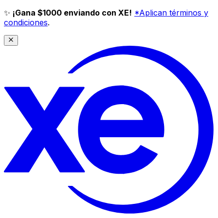
✨
¡Gana $1000 enviando con XE!
*Aplican términos y
condiciones
.