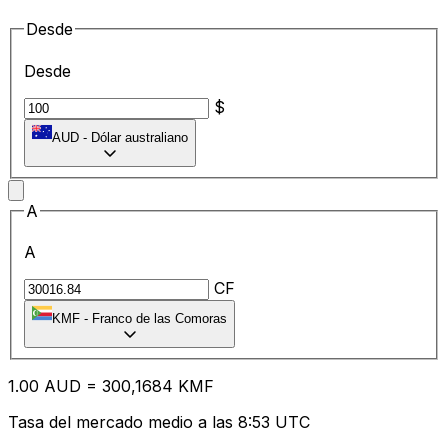
Desde
Desde
$
AUD
-
Dólar australiano
A
A
CF
KMF
-
Franco de las Comoras
1.00
AUD
=
30
0,1684
KMF
Tasa del mercado medio a las 8:53 UTC