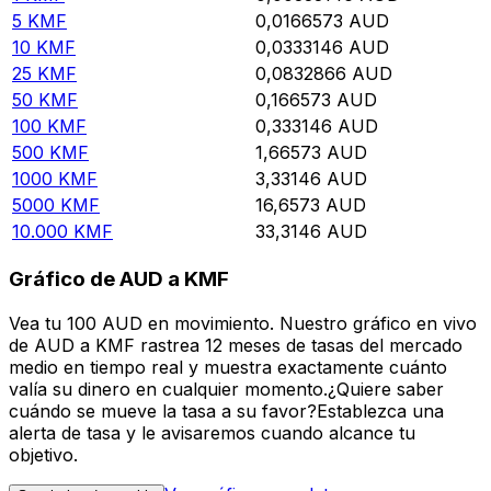
5
KMF
0,0166573
AUD
10
KMF
0,0333146
AUD
25
KMF
0,0832866
AUD
50
KMF
0,166573
AUD
100
KMF
0,333146
AUD
500
KMF
1,66573
AUD
1000
KMF
3,33146
AUD
5000
KMF
16,6573
AUD
10.000
KMF
33,3146
AUD
Gráfico de AUD a KMF
Vea tu 100 AUD en movimiento. Nuestro gráfico en vivo
de AUD a KMF rastrea 12 meses de tasas del mercado
medio en tiempo real y muestra exactamente cuánto
valía su dinero en cualquier momento.¿Quiere saber
cuándo se mueve la tasa a su favor?Establezca una
alerta de tasa y le avisaremos cuando alcance tu
objetivo.