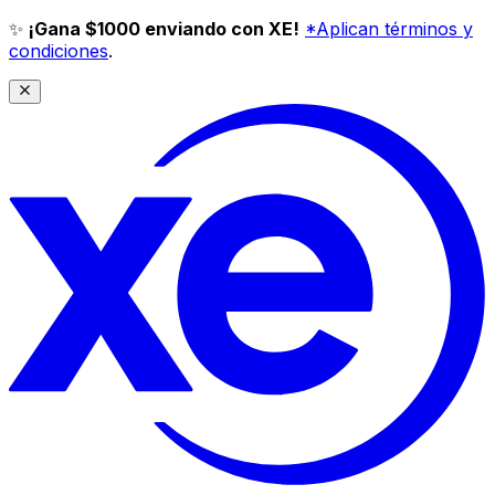
✨
¡Gana $1000 enviando con XE!
*Aplican términos y
condiciones
.