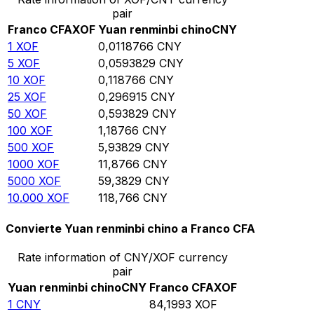
pair
Franco CFA
XOF
Yuan renminbi chino
CNY
1
XOF
0,0118766
CNY
5
XOF
0,0593829
CNY
10
XOF
0,118766
CNY
25
XOF
0,296915
CNY
50
XOF
0,593829
CNY
100
XOF
1,18766
CNY
500
XOF
5,93829
CNY
1000
XOF
11,8766
CNY
5000
XOF
59,3829
CNY
10.000
XOF
118,766
CNY
Convierte Yuan renminbi chino a Franco CFA
Rate information of CNY/XOF currency
pair
Yuan renminbi chino
CNY
Franco CFA
XOF
1
CNY
84,1993
XOF