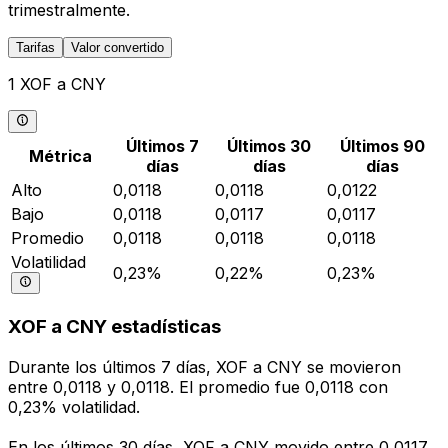
trimestralmente.
Tarifas
Valor convertido
1 XOF a CNY
Últimos 7
Últimos 30
Últimos 90
Métrica
días
días
días
Alto
0,0118
0,0118
0,0122
Bajo
0,0118
0,0117
0,0117
Promedio
0,0118
0,0118
0,0118
Volatilidad
0,23%
0,22%
0,23%
XOF a CNY estadísticas
Durante los últimos 7 días, XOF a CNY se movieron
entre 0,0118 y 0,0118. El promedio fue 0,0118 con
0,23% volatilidad.
En los últimos 30 días, XOF a CNY movido entre 0,0117