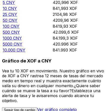
5
CNY
420,996
XOF
10
CNY
841,993
XOF
25
CNY
2104,98
XOF
50
CNY
4209,96
XOF
100
CNY
8419,93
XOF
500
CNY
42.099,6
XOF
1000
CNY
84.199,3
XOF
5000
CNY
420.996
XOF
10.000
CNY
841.993
XOF
Gráfico de XOF a CNY
Vea tu 10 XOF en movimiento. Nuestro gráfico en vivo
de XOF a CNY rastrea 12 meses de tasas del mercado
medio en tiempo real y muestra exactamente cuánto
valía su dinero en cualquier momento.¿Quiere saber
cuándo se mueve la tasa a su favor?Establezca una
alerta de tasa y le avisaremos cuando alcance tu
objetivo.
Ver gráfico completo
Seguir tipo de cambio