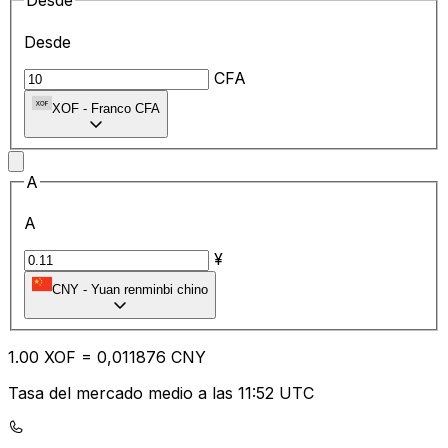
Desde
Desde
CFA
XOF
-
Franco CFA
A
A
¥
CNY
-
Yuan renminbi chino
1.00
XOF
=
0,
011876
CNY
Tasa del mercado medio a las 11:52 UTC