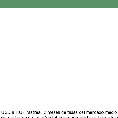
e USD a HUF rastrea 12 meses de tasas del mercado medio 
ve la tasa a su favor?Establezca una alerta de tasa y le 