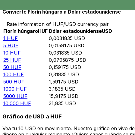
Convierte Florín húngaro a Dólar estadounidense
Rate information of HUF/USD currency pair
Florín húngaro
HUF
Dólar estadounidense
USD
1
HUF
0,0031835
USD
5
HUF
0,0159175
USD
10
HUF
0,031835
USD
25
HUF
0,0795875
USD
50
HUF
0,159175
USD
100
HUF
0,31835
USD
500
HUF
1,59175
USD
1000
HUF
3,1835
USD
5000
HUF
15,9175
USD
10.000
HUF
31,835
USD
Gráfico de USD a HUF
Vea tu 10 USD en movimiento. Nuestro gráfico en vivo d
dinero en cualquier momento.¿Quiere saber cuándo se mue