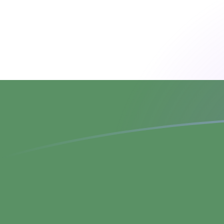
tipos de cambio de USD a HUF hoy
Convierte Dólar estadounidense a Florín húngaro
Rate information of USD/HUF currency pair
Dólar estadounidense
USD
Florín húngaro
HUF
1
USD
314,12
HUF
5
USD
1570,6
HUF
10
USD
3141,2
HUF
25
USD
7852,99
HUF
50
USD
15.706
HUF
100
USD
31.412
HUF
500
USD
157.060
HUF
1000
USD
314.120
HUF
5000
USD
1.570.600
HUF
10.000
USD
3.141.200
HUF