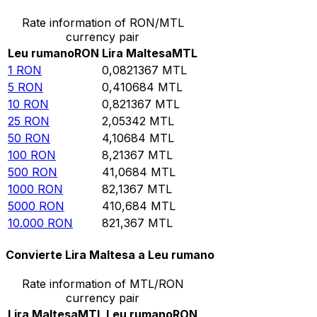
Rate information of RON/MTL
currency pair
Leu rumano
RON
Lira Maltesa
MTL
1
RON
0,0821367
MTL
5
RON
0,410684
MTL
10
RON
0,821367
MTL
25
RON
2,05342
MTL
50
RON
4,10684
MTL
100
RON
8,21367
MTL
500
RON
41,0684
MTL
1000
RON
82,1367
MTL
5000
RON
410,684
MTL
10.000
RON
821,367
MTL
Convierte Lira Maltesa a Leu rumano
Rate information of MTL/RON
currency pair
Lira Maltesa
MTL
Leu rumano
RON