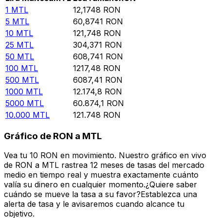
1
MTL
12,1748
RON
5
MTL
60,8741
RON
10
MTL
121,748
RON
25
MTL
304,371
RON
50
MTL
608,741
RON
100
MTL
1217,48
RON
500
MTL
6087,41
RON
1000
MTL
12.174,8
RON
5000
MTL
60.874,1
RON
10.000
MTL
121.748
RON
Gráfico de RON a MTL
Vea tu 10 RON en movimiento. Nuestro gráfico en vivo
de RON a MTL rastrea 12 meses de tasas del mercado
medio en tiempo real y muestra exactamente cuánto
valía su dinero en cualquier momento.¿Quiere saber
cuándo se mueve la tasa a su favor?Establezca una
alerta de tasa y le avisaremos cuando alcance tu
objetivo.