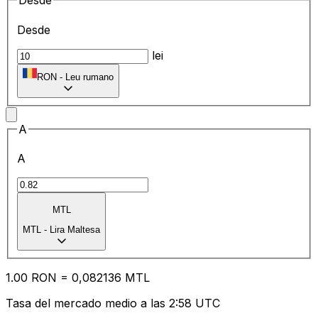
Desde
Desde
lei
RON
-
Leu rumano
A
A
MTL
MTL
-
Lira Maltesa
1.00
RON
=
0,
082136
MTL
Tasa del mercado medio a las 2:58 UTC