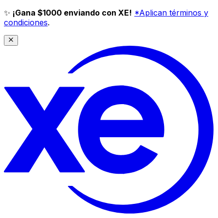
✨
¡Gana $1000 enviando con XE!
*Aplican términos y
condiciones
.