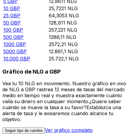
5
GBP
12,8611
NLG
10
GBP
25,7221
NLG
25
GBP
64,3053
NLG
50
GBP
128,611
NLG
100
GBP
257,221
NLG
500
GBP
1286,11
NLG
1000
GBP
2572,21
NLG
5000
GBP
12.861,1
NLG
10.000
GBP
25.722,1
NLG
Gráfico de NLG a GBP
Vea tu 10 NLG en movimiento. Nuestro gráfico en vivo
de NLG a GBP rastrea 12 meses de tasas del mercado
medio en tiempo real y muestra exactamente cuánto
valía su dinero en cualquier momento.¿Quiere saber
cuándo se mueve la tasa a su favor?Establezca una
alerta de tasa y le avisaremos cuando alcance tu
objetivo.
Ver gráfico completo
Seguir tipo de cambio