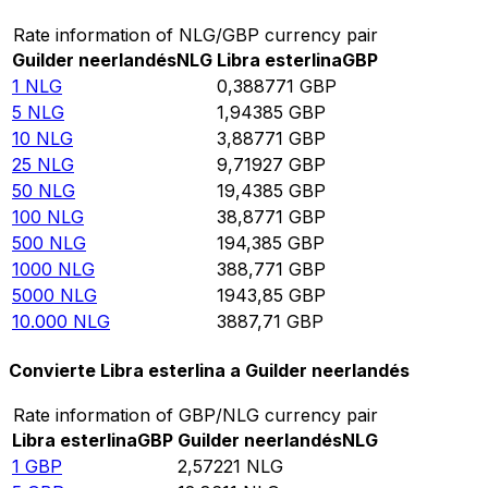
Rate information of NLG/GBP currency pair
Guilder neerlandés
NLG
Libra esterlina
GBP
1
NLG
0,388771
GBP
5
NLG
1,94385
GBP
10
NLG
3,88771
GBP
25
NLG
9,71927
GBP
50
NLG
19,4385
GBP
100
NLG
38,8771
GBP
500
NLG
194,385
GBP
1000
NLG
388,771
GBP
5000
NLG
1943,85
GBP
10.000
NLG
3887,71
GBP
Convierte Libra esterlina a Guilder neerlandés
Rate information of GBP/NLG currency pair
Libra esterlina
GBP
Guilder neerlandés
NLG
1
GBP
2,57221
NLG