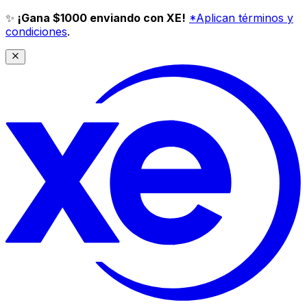
✨
¡Gana $1000 enviando con XE!
*Aplican términos y
condiciones
.