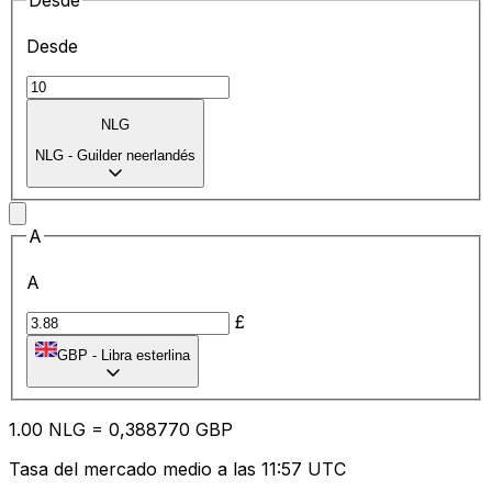
Desde
Desde
NLG
NLG
-
Guilder neerlandés
A
A
£
GBP
-
Libra esterlina
1.00
NLG
=
0,
388770
GBP
Tasa del mercado medio a las 11:57 UTC