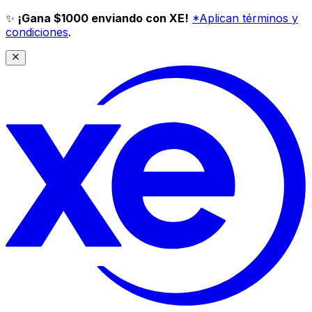
✨
¡Gana $1000 enviando con XE!
*Aplican términos y
condiciones
.