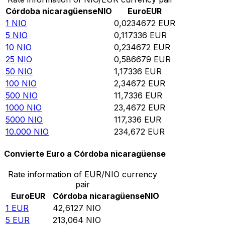
Córdoba nicaragüense
NIO
Euro
EUR
1
NIO
0,0234672
EUR
5
NIO
0,117336
EUR
10
NIO
0,234672
EUR
25
NIO
0,586679
EUR
50
NIO
1,17336
EUR
100
NIO
2,34672
EUR
500
NIO
11,7336
EUR
1000
NIO
23,4672
EUR
5000
NIO
117,336
EUR
10.000
NIO
234,672
EUR
Convierte Euro a Córdoba nicaragüense
Rate information of EUR/NIO currency
pair
Euro
EUR
Córdoba nicaragüense
NIO
1
EUR
42,6127
NIO
5
EUR
213,064
NIO