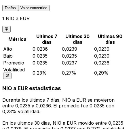
Tarifas
Valor convertido
1 NIO a EUR
Últimos 7
Últimos 30
Últimos 90
Métrica
días
días
días
Alto
0,0236
0,0239
0,0239
Bajo
0,0235
0,0235
0,0230
Promedio
0,0235
0,0237
0,0236
Volatilidad
0,23%
0,27%
0,29%
NIO a EUR estadísticas
Durante los últimos 7 días, NIO a EUR se movieron
entre 0,0235 y 0,0236. El promedio fue 0,0235 con
0,23% volatilidad.
En los últimos 30 días, NIO a EUR movido entre 0,0235
y 0,0239. El promedio fue 0,0237 con 0,27% volatilidad.