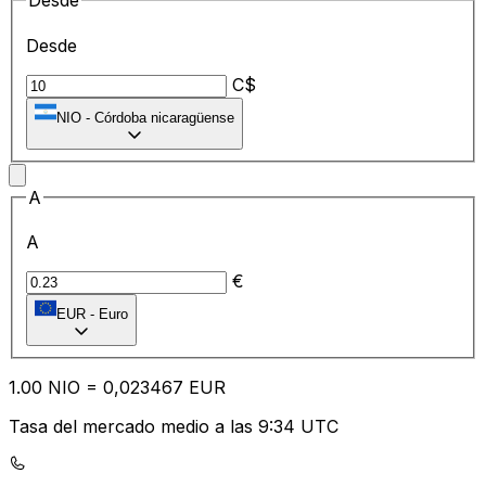
Desde
Desde
C$
NIO
-
Córdoba nicaragüense
A
A
€
EUR
-
Euro
1.00
NIO
=
0,
023467
EUR
Tasa del mercado medio a las 9:34 UTC