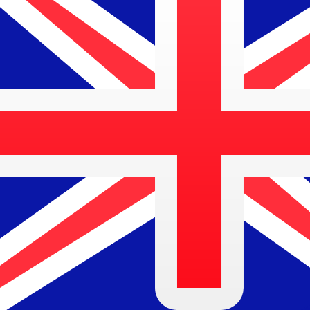
A
$
AUD
-
Dólar australiano
1.00
ILS
=
0,
468295
AUD
Tasa del mercado medio a las 12:46 UTC
Enviar dinero
Habla con un experto en divisas hoy.
Podemos superar las
Programar una llamada
Utilizamos el tipo de cambio medio del mercado para nue
para ver los tipos de cambio de envío
¿Sabías que puedes enviar dinero al extranjero con Xe?
Regístrate hoy mismo