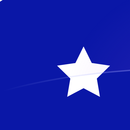
tipos de cambio de ILS a AUD hoy
Convierte Shequel israelí a Dólar australiano
Rate information of ILS/AUD currency
pair
Shequel israelí
ILS
Dólar australiano
AUD
1
ILS
0,468295
AUD
5
ILS
2,34148
AUD
10
ILS
4,68295
AUD
25
ILS
11,7074
AUD
50
ILS
23,4148
AUD
100
ILS
46,8295
AUD
500
ILS
234,148
AUD
1000
ILS
468,295
AUD
5000
ILS
2341,48
AUD