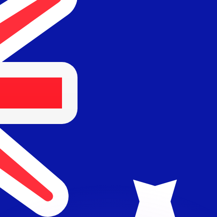
 tasas de los competidores.
stro convertidor. Esto es solo para fines informativos. No 