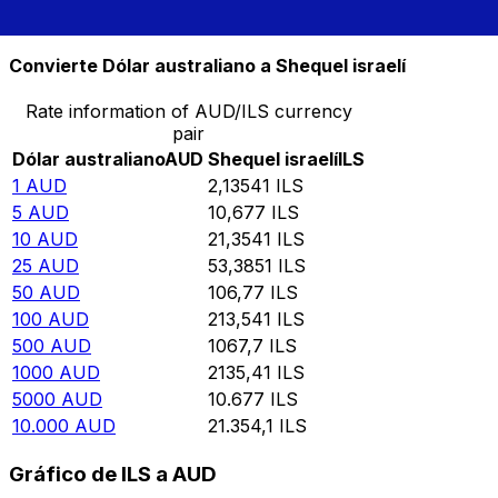
10.000
ILS
4682,95
AUD
Convierte Dólar australiano a Shequel israelí
Rate information of AUD/ILS currency
pair
Dólar australiano
AUD
Shequel israelí
ILS
1
AUD
2,13541
ILS
5
AUD
10,677
ILS
10
AUD
21,3541
ILS
25
AUD
53,3851
ILS
50
AUD
106,77
ILS
100
AUD
213,541
ILS
500
AUD
1067,7
ILS
1000
AUD
2135,41
ILS
5000
AUD
10.677
ILS
10.000
AUD
21.354,1
ILS
Gráfico de ILS a AUD