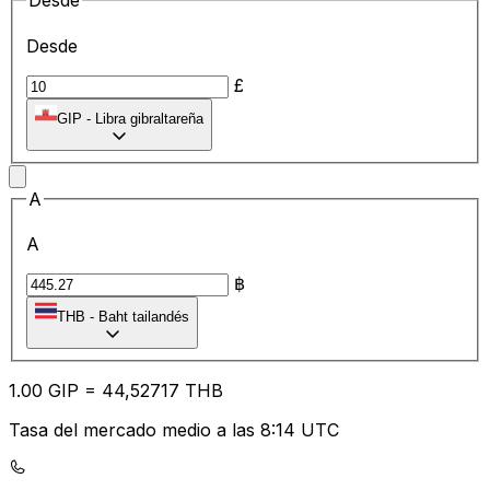
Desde
Desde
£
GIP
-
Libra gibraltareña
A
A
฿
THB
-
Baht tailandés
1.00
GIP
=
44
,52717
THB
Tasa del mercado medio a las 8:14 UTC