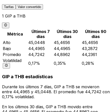
Tarifas
Valor convertido
1 GIP a THB
Últimos 7
Últimos 30
Últimos 90
Métrica
días
días
días
Alto
45,0448
45,4656
45,4656
Bajo
44,4965
44,4965
43,2872
Promedio
44,7242
44,8962
44,2361
Volatilidad
0,17%
0,35%
0,28%
GIP a THB estadísticas
Durante los últimos 7 días, GIP a THB se movieron
entre 44,4965 y 45,0448. El promedio fue 44,7242 con
0,17% volatilidad.
En los últimos 30 días, GIP a THB movido entre
44,4965 y 45,4656. El promedio fue 44,8962 con