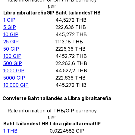
pair
Libra gibraltareña
GIP
Baht tailandés
THB
1
GIP
44,5272
THB
5
GIP
222,636
THB
10
GIP
445,272
THB
25
GIP
1113,18
THB
50
GIP
2226,36
THB
100
GIP
4452,72
THB
500
GIP
22.263,6
THB
1000
GIP
44.527,2
THB
5000
GIP
222.636
THB
10.000
GIP
445.272
THB
Convierte Baht tailandés a Libra gibraltareña
Rate information of THB/GIP currency
pair
Baht tailandés
THB
Libra gibraltareña
GIP
1
THB
0,0224582
GIP