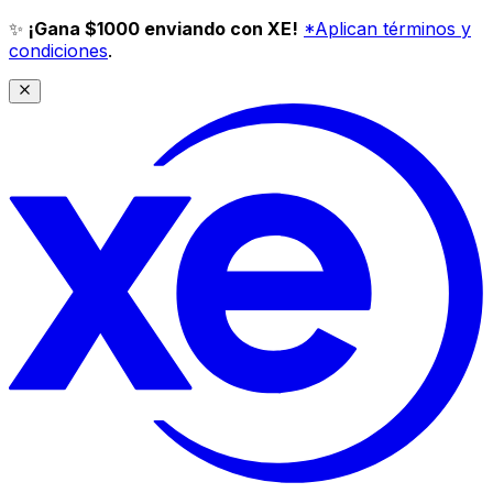
✨
¡Gana $1000 enviando con XE!
*Aplican términos y
condiciones
.