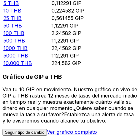
5
THB
0,112291
GIP
10
THB
0,224582
GIP
25
THB
0,561455
GIP
50
THB
1,12291
GIP
100
THB
2,24582
GIP
500
THB
11,2291
GIP
1000
THB
22,4582
GIP
5000
THB
112,291
GIP
10.000
THB
224,582
GIP
Gráfico de GIP a THB
Vea tu 10 GIP en movimiento. Nuestro gráfico en vivo de
GIP a THB rastrea 12 meses de tasas del mercado medio
en tiempo real y muestra exactamente cuánto valía su
dinero en cualquier momento.¿Quiere saber cuándo se
mueve la tasa a su favor?Establezca una alerta de tasa
y le avisaremos cuando alcance tu objetivo.
Ver gráfico completo
Seguir tipo de cambio