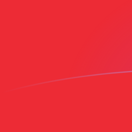
tipos de cambio de CZK a OMR hoy
Convierte Corona checa a Rial de Omán
Rate information of CZK/OMR
currency pair
Corona checa
CZK
Rial de Omán
OMR
1
CZK
0,0183345
OMR
5
CZK
0,0916724
OMR
10
CZK
0,183345
OMR
25
CZK
0,458362
OMR
50
CZK
0,916724
OMR
100
CZK
1,83345
OMR
500
CZK
9,16724
OMR
1000
CZK
18,3345
OMR
5000
CZK
91,6724
OMR