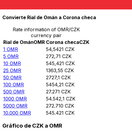
10.000
CZK
183,345
OMR
Convierte Rial de Omán a Corona checa
Rate information of OMR/CZK
currency pair
Rial de Omán
OMR
Corona checa
CZK
1
OMR
54,5421
CZK
5
OMR
272,71
CZK
10
OMR
545,421
CZK
25
OMR
1363,55
CZK
50
OMR
2727,1
CZK
100
OMR
5454,21
CZK
500
OMR
27.271
CZK
1000
OMR
54.542,1
CZK
5000
OMR
272.710
CZK
10.000
OMR
545.421
CZK
Gráfico de CZK a OMR