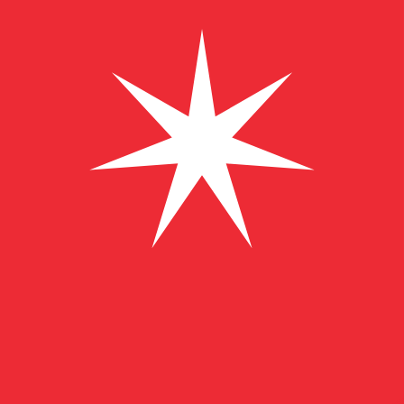
A
﷼
OMR
-
Rial de Omán
1.00
CZK
=
0,
018334
OMR
Tasa del mercado medio a las 12:45 UTC
Enviar dinero
Habla con un experto en divisas hoy.
Podemos superar las
Programar una llamada
Utilizamos el tipo de cambio medio del mercado para nue
para ver los tipos de cambio de envío
¿Sabías que puedes enviar dinero al extranjero con Xe?
Regístrate hoy mismo