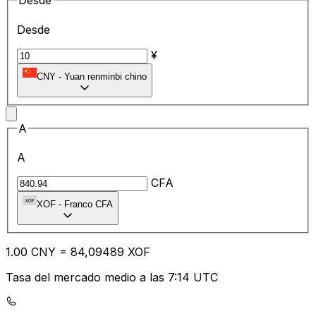
Desde
Desde
¥
CNY
-
Yuan renminbi chino
A
A
CFA
XOF
-
Franco CFA
1.00
CNY
=
84
,09489
XOF
Tasa del mercado medio a las 7:14 UTC