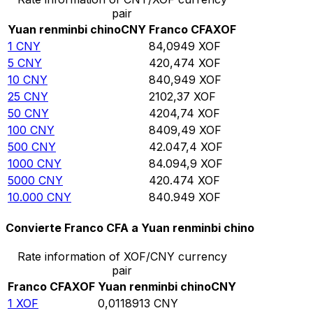
pair
Yuan renminbi chino
CNY
Franco CFA
XOF
1
CNY
84,0949
XOF
5
CNY
420,474
XOF
10
CNY
840,949
XOF
25
CNY
2102,37
XOF
50
CNY
4204,74
XOF
100
CNY
8409,49
XOF
500
CNY
42.047,4
XOF
1000
CNY
84.094,9
XOF
5000
CNY
420.474
XOF
10.000
CNY
840.949
XOF
Convierte Franco CFA a Yuan renminbi chino
Rate information of XOF/CNY currency
pair
Franco CFA
XOF
Yuan renminbi chino
CNY
1
XOF
0,0118913
CNY