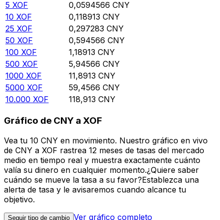
5
XOF
0,0594566
CNY
10
XOF
0,118913
CNY
25
XOF
0,297283
CNY
50
XOF
0,594566
CNY
100
XOF
1,18913
CNY
500
XOF
5,94566
CNY
1000
XOF
11,8913
CNY
5000
XOF
59,4566
CNY
10.000
XOF
118,913
CNY
Gráfico de CNY a XOF
Vea tu 10 CNY en movimiento. Nuestro gráfico en vivo
de CNY a XOF rastrea 12 meses de tasas del mercado
medio en tiempo real y muestra exactamente cuánto
valía su dinero en cualquier momento.¿Quiere saber
cuándo se mueve la tasa a su favor?Establezca una
alerta de tasa y le avisaremos cuando alcance tu
objetivo.
Ver gráfico completo
Seguir tipo de cambio