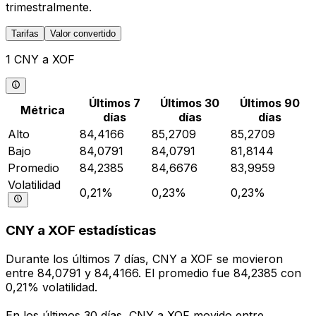
trimestralmente.
Tarifas
Valor convertido
1 CNY a XOF
Últimos 7
Últimos 30
Últimos 90
Métrica
días
días
días
Alto
84,4166
85,2709
85,2709
Bajo
84,0791
84,0791
81,8144
Promedio
84,2385
84,6676
83,9959
Volatilidad
0,21%
0,23%
0,23%
CNY a XOF estadísticas
Durante los últimos 7 días, CNY a XOF se movieron
entre 84,0791 y 84,4166. El promedio fue 84,2385 con
0,21% volatilidad.
En los últimos 30 días, CNY a XOF movido entre