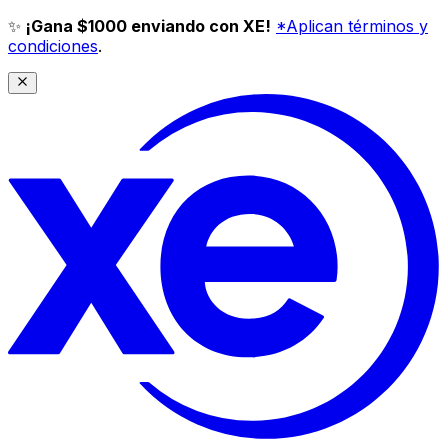
✨
¡Gana $1000 enviando con XE!
*Aplican términos y
condiciones
.