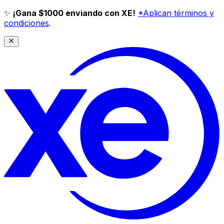
✨
¡Gana $1000 enviando con XE!
*Aplican términos y
condiciones
.