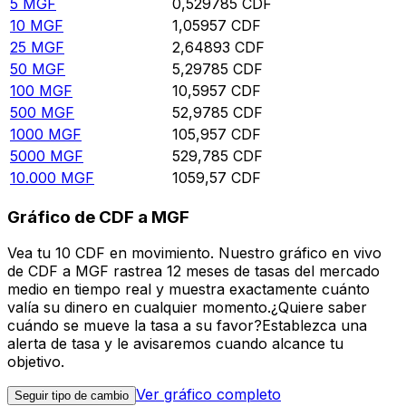
5
MGF
0,529785
CDF
10
MGF
1,05957
CDF
25
MGF
2,64893
CDF
50
MGF
5,29785
CDF
100
MGF
10,5957
CDF
500
MGF
52,9785
CDF
1000
MGF
105,957
CDF
5000
MGF
529,785
CDF
10.000
MGF
1059,57
CDF
Gráfico de CDF a MGF
Vea tu 10 CDF en movimiento. Nuestro gráfico en vivo
de CDF a MGF rastrea 12 meses de tasas del mercado
medio en tiempo real y muestra exactamente cuánto
valía su dinero en cualquier momento.¿Quiere saber
cuándo se mueve la tasa a su favor?Establezca una
alerta de tasa y le avisaremos cuando alcance tu
objetivo.
Ver gráfico completo
Seguir tipo de cambio