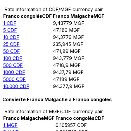
Rate information of CDF/MGF currency pair
Franco congolés
CDF
Franco Malgache
MGF
1
CDF
9,43779
MGF
5
CDF
47,189
MGF
10
CDF
94,3779
MGF
25
CDF
235,945
MGF
50
CDF
471,89
MGF
100
CDF
943,779
MGF
500
CDF
4718,9
MGF
1000
CDF
9437,79
MGF
5000
CDF
47.189
MGF
10.000
CDF
94.377,9
MGF
Convierte Franco Malgache a Franco congolés
Rate information of MGF/CDF currency pair
Franco Malgache
MGF
Franco congolés
CDF
1
MGF
0,105957
CDF