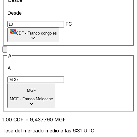
Desde
Desde
FC
CDF
-
Franco congolés
A
A
MGF
MGF
-
Franco Malgache
1.00
CDF
=
9,
437790
MGF
Tasa del mercado medio a las 6:31 UTC