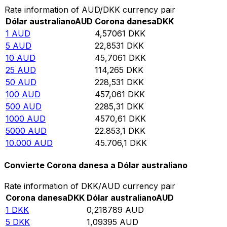
Rate information of AUD/DKK currency pair
Dólar australiano
AUD
Corona danesa
DKK
1
AUD
4,57061
DKK
5
AUD
22,8531
DKK
10
AUD
45,7061
DKK
25
AUD
114,265
DKK
50
AUD
228,531
DKK
100
AUD
457,061
DKK
500
AUD
2285,31
DKK
1000
AUD
4570,61
DKK
5000
AUD
22.853,1
DKK
10.000
AUD
45.706,1
DKK
Convierte Corona danesa a Dólar australiano
Rate information of DKK/AUD currency pair
Corona danesa
DKK
Dólar australiano
AUD
1
DKK
0,218789
AUD
5
DKK
1,09395
AUD