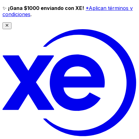
✨
¡Gana $1000 enviando con XE!
*Aplican términos y
condiciones
.