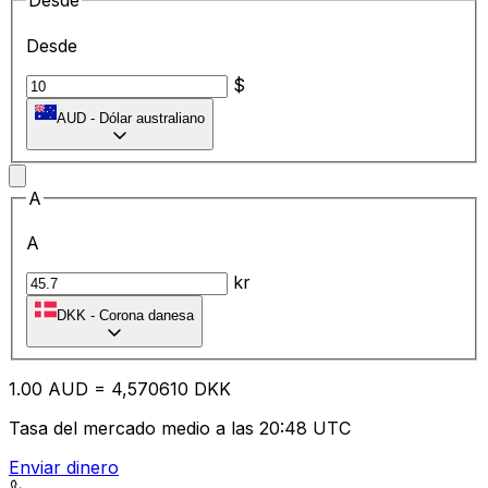
Desde
Desde
$
AUD
-
Dólar australiano
A
A
kr
DKK
-
Corona danesa
1.00
AUD
=
4,
570610
DKK
Tasa del mercado medio a las 20:48 UTC
Enviar dinero