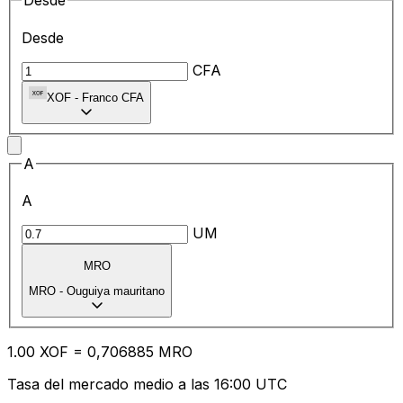
Desde
Desde
CFA
XOF
-
Franco CFA
A
A
UM
MRO
MRO
-
Ouguiya mauritano
1.00
XOF
=
0,
706885
MRO
Tasa del mercado medio a las 16:00 UTC