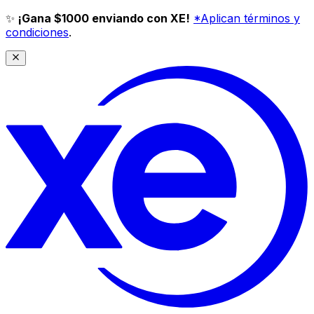
✨
¡Gana $1000 enviando con XE!
*Aplican términos y
condiciones
.