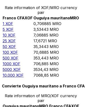
Rate information of XOF/MRO currency
pair
Franco CFA
XOF
Ouguiya mauritano
MRO
1
XOF
0,706885
MRO
5
XOF
3,53443
MRO
10
XOF
7,06885
MRO
25
XOF
17,6721
MRO
50
XOF
35,3443
MRO
100
XOF
70,6885
MRO
500
XOF
353,443
MRO
1000
XOF
706,885
MRO
5000
XOF
3534,43
MRO
10.000
XOF
7068,85
MRO
Convierte Ouguiya mauritano a Franco CFA
Rate information of MRO/XOF currency
pair
Ouguiya mauritano
MRO
Franco CFA
XOF