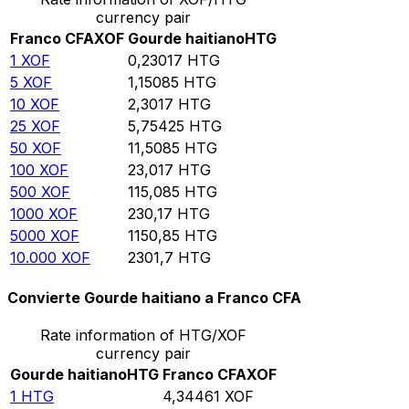
currency pair
Franco CFA
XOF
Gourde haitiano
HTG
1
XOF
0,23017
HTG
5
XOF
1,15085
HTG
10
XOF
2,3017
HTG
25
XOF
5,75425
HTG
50
XOF
11,5085
HTG
100
XOF
23,017
HTG
500
XOF
115,085
HTG
1000
XOF
230,17
HTG
5000
XOF
1150,85
HTG
10.000
XOF
2301,7
HTG
Convierte Gourde haitiano a Franco CFA
Rate information of HTG/XOF
currency pair
Gourde haitiano
HTG
Franco CFA
XOF
1
HTG
4,34461
XOF