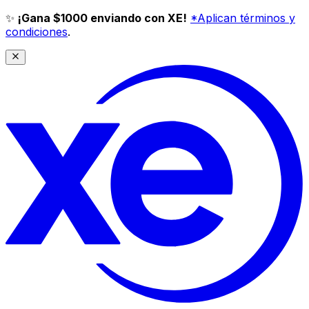
✨
¡Gana $1000 enviando con XE!
*Aplican términos y
condiciones
.