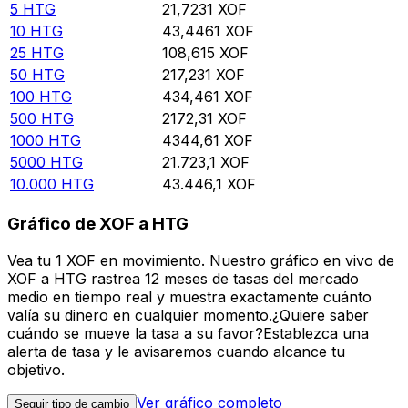
5
HTG
21,7231
XOF
10
HTG
43,4461
XOF
25
HTG
108,615
XOF
50
HTG
217,231
XOF
100
HTG
434,461
XOF
500
HTG
2172,31
XOF
1000
HTG
4344,61
XOF
5000
HTG
21.723,1
XOF
10.000
HTG
43.446,1
XOF
Gráfico de XOF a HTG
Vea tu 1 XOF en movimiento. Nuestro gráfico en vivo de
XOF a HTG rastrea 12 meses de tasas del mercado
medio en tiempo real y muestra exactamente cuánto
valía su dinero en cualquier momento.¿Quiere saber
cuándo se mueve la tasa a su favor?Establezca una
alerta de tasa y le avisaremos cuando alcance tu
objetivo.
Ver gráfico completo
Seguir tipo de cambio