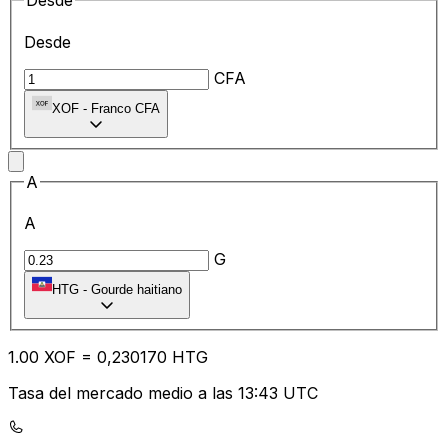
Desde
Desde
CFA
XOF
-
Franco CFA
A
A
G
HTG
-
Gourde haitiano
1.00
XOF
=
0,
230170
HTG
Tasa del mercado medio a las 13:43 UTC