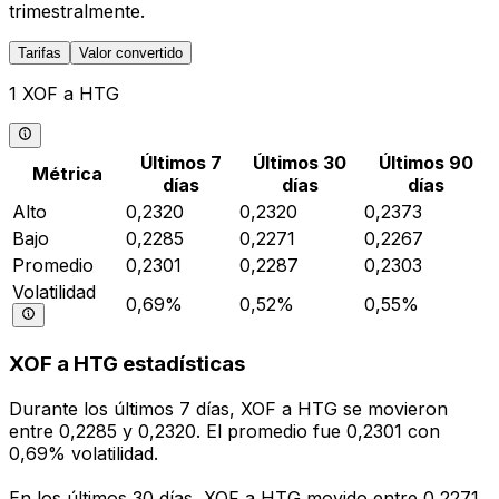
trimestralmente.
Tarifas
Valor convertido
1 XOF a HTG
Últimos 7
Últimos 30
Últimos 90
Métrica
días
días
días
Alto
0,2320
0,2320
0,2373
Bajo
0,2285
0,2271
0,2267
Promedio
0,2301
0,2287
0,2303
Volatilidad
0,69%
0,52%
0,55%
XOF a HTG estadísticas
Durante los últimos 7 días, XOF a HTG se movieron
entre 0,2285 y 0,2320. El promedio fue 0,2301 con
0,69% volatilidad.
En los últimos 30 días, XOF a HTG movido entre 0,2271