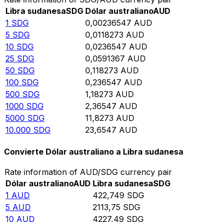
Libra sudanesa
SDG
Dólar australiano
AUD
1
SDG
0,00236547
AUD
5
SDG
0,0118273
AUD
10
SDG
0,0236547
AUD
25
SDG
0,0591367
AUD
50
SDG
0,118273
AUD
100
SDG
0,236547
AUD
500
SDG
1,18273
AUD
1000
SDG
2,36547
AUD
5000
SDG
11,8273
AUD
10.000
SDG
23,6547
AUD
Convierte Dólar australiano a Libra sudanesa
Rate information of AUD/SDG currency pair
Dólar australiano
AUD
Libra sudanesa
SDG
1
AUD
422,749
SDG
5
AUD
2113,75
SDG
10
AUD
4227,49
SDG