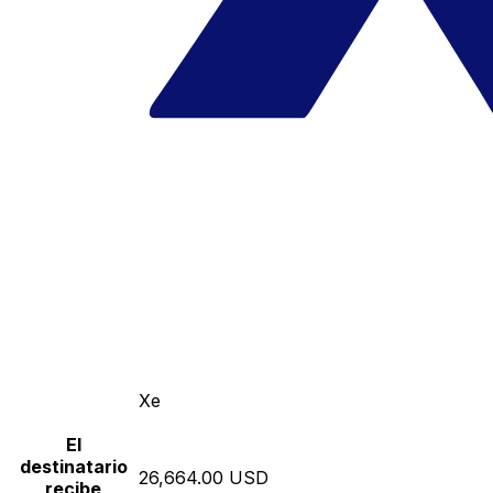
Xe
El
destinatario
26,664.00 USD
recibe