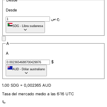
Desde
Desde
ج.س.
SDG
-
Libra sudanesa
A
A
$
AUD
-
Dólar australiano
1.00
SDG
=
0,
002365
AUD
Tasa del mercado medio a las 6:16 UTC