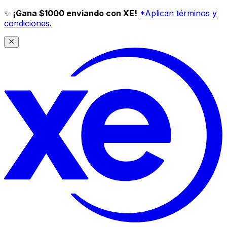
✨
¡Gana $1000 enviando con XE!
*Aplican términos y
condiciones
.