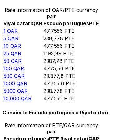
Rate information of QAR/PTE currency
pair
Riyal catarí
QAR
Escudo portugués
PTE
1
QAR
47,7556
PTE
5
QAR
238,778
PTE
10
QAR
477,556
PTE
25
QAR
1193,89
PTE
50
QAR
2387,78
PTE
100
QAR
4775,56
PTE
500
QAR
23.877,8
PTE
1000
QAR
47.755,6
PTE
5000
QAR
238.778
PTE
10.000
QAR
477.556
PTE
Convierte Escudo portugués a Riyal catarí
Rate information of PTE/QAR currency
pair
Escudo portugués
PTE
Riyal catarí
QAR