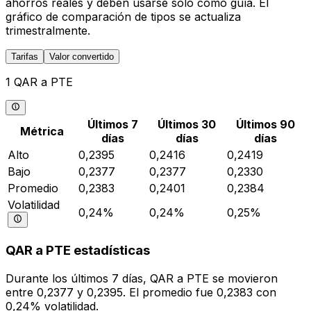
ahorros reales y deben usarse solo como guía. El
gráfico de comparación de tipos se actualiza
trimestralmente.
Tarifas
Valor convertido
1 QAR a PTE
Últimos 7
Últimos 30
Últimos 90
Métrica
días
días
días
Alto
0,2395
0,2416
0,2419
Bajo
0,2377
0,2377
0,2330
Promedio
0,2383
0,2401
0,2384
Volatilidad
0,24%
0,24%
0,25%
QAR a PTE estadísticas
Durante los últimos 7 días, QAR a PTE se movieron
entre 0,2377 y 0,2395. El promedio fue 0,2383 con
0,24% volatilidad.