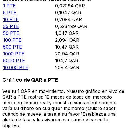
1
PTE
0,02094
QAR
5
PTE
0,1047
QAR
10
PTE
0,2094
QAR
25
PTE
0,523499
QAR
50
PTE
1,047
QAR
100
PTE
2,094
QAR
500
PTE
10,47
QAR
1000
PTE
20,94
QAR
5000
PTE
104,7
QAR
10.000
PTE
209,4
QAR
Gráfico de QAR a PTE
Vea tu 1 QAR en movimiento. Nuestro gráfico en vivo de
QAR a PTE rastrea 12 meses de tasas del mercado
medio en tiempo real y muestra exactamente cuánto
valía su dinero en cualquier momento.¿Quiere saber
cuándo se mueve la tasa a su favor?Establezca una
alerta de tasa y le avisaremos cuando alcance tu
objetivo.