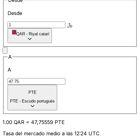
Desde
Desde
﷼
QAR
-
Riyal catarí
A
A
PTE
PTE
-
Escudo portugués
1.00
QAR
=
47
,75559
PTE
Tasa del mercado medio a las 12:24 UTC