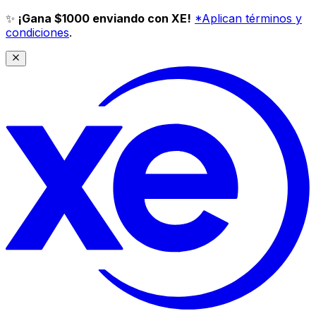
✨
¡Gana $1000 enviando con XE!
*Aplican términos y
condiciones
.