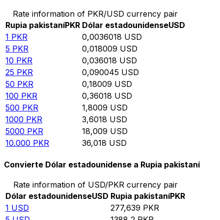
Rate information of PKR/USD currency pair
Rupia pakistaní
PKR
Dólar estadounidense
USD
1
PKR
0,0036018
USD
5
PKR
0,018009
USD
10
PKR
0,036018
USD
25
PKR
0,090045
USD
50
PKR
0,18009
USD
100
PKR
0,36018
USD
500
PKR
1,8009
USD
1000
PKR
3,6018
USD
5000
PKR
18,009
USD
10.000
PKR
36,018
USD
Convierte Dólar estadounidense a Rupia pakistaní
Rate information of USD/PKR currency pair
Dólar estadounidense
USD
Rupia pakistaní
PKR
1
USD
277,639
PKR
5
USD
1388,2
PKR