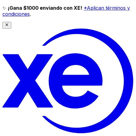
✨
¡Gana $1000 enviando con XE!
*Aplican términos y
condiciones
.