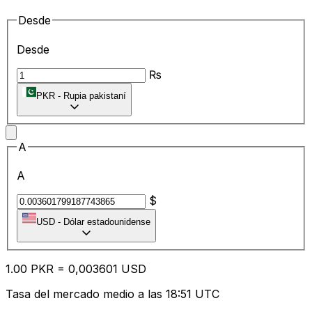
Desde
Desde
₨
PKR
-
Rupia pakistaní
A
A
$
USD
-
Dólar estadounidense
1.00
PKR
=
0,
003601
USD
Tasa del mercado medio a las 18:51 UTC