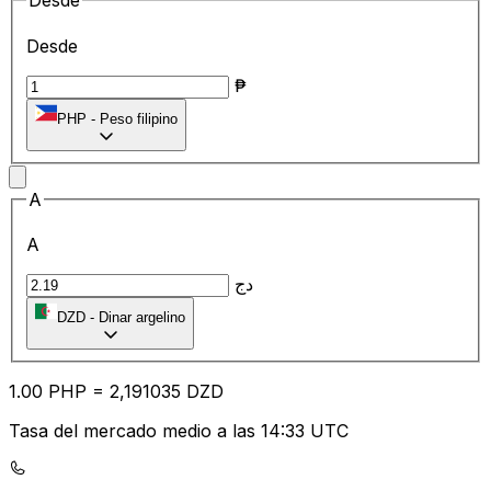
Desde
Desde
₱
PHP
-
Peso filipino
A
A
دج
DZD
-
Dinar argelino
1.00
PHP
=
2,
191035
DZD
Tasa del mercado medio a las 14:33 UTC