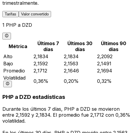
trimestralmente.
Tarifas
Valor convertido
1 PHP a DZD
Últimos 7
Últimos 30
Últimos 90
Métrica
días
días
días
Alto
2,1834
2,1834
2,2092
Bajo
2,1592
2,1563
2,1491
Promedio
2,1712
2,1646
2,1694
Volatilidad
0,36%
0,20%
0,32%
PHP a DZD estadísticas
Durante los últimos 7 días, PHP a DZD se movieron
entre 2,1592 y 2,1834. El promedio fue 2,1712 con 0,36%
volatilidad.
En los últimos 30 días, PHP a DZD movido entre 2,1563