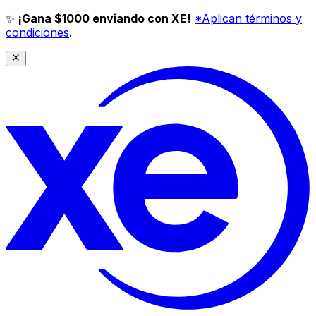
✨
¡Gana $1000 enviando con XE!
*Aplican términos y
condiciones
.