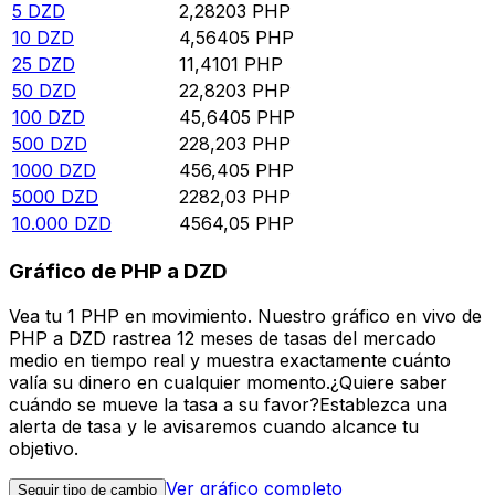
5
DZD
2,28203
PHP
10
DZD
4,56405
PHP
25
DZD
11,4101
PHP
50
DZD
22,8203
PHP
100
DZD
45,6405
PHP
500
DZD
228,203
PHP
1000
DZD
456,405
PHP
5000
DZD
2282,03
PHP
10.000
DZD
4564,05
PHP
Gráfico de PHP a DZD
Vea tu 1 PHP en movimiento. Nuestro gráfico en vivo de
PHP a DZD rastrea 12 meses de tasas del mercado
medio en tiempo real y muestra exactamente cuánto
valía su dinero en cualquier momento.¿Quiere saber
cuándo se mueve la tasa a su favor?Establezca una
alerta de tasa y le avisaremos cuando alcance tu
objetivo.
Ver gráfico completo
Seguir tipo de cambio