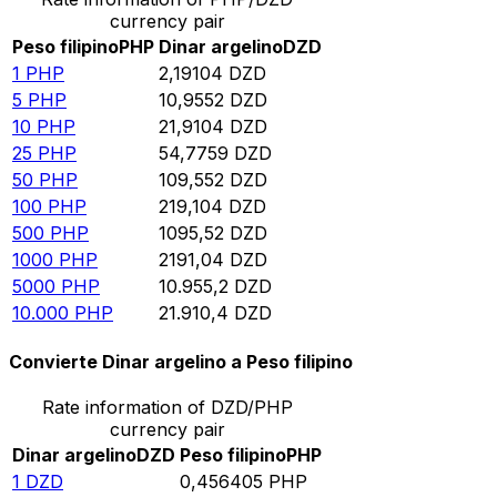
currency pair
Peso filipino
PHP
Dinar argelino
DZD
1
PHP
2,19104
DZD
5
PHP
10,9552
DZD
10
PHP
21,9104
DZD
25
PHP
54,7759
DZD
50
PHP
109,552
DZD
100
PHP
219,104
DZD
500
PHP
1095,52
DZD
1000
PHP
2191,04
DZD
5000
PHP
10.955,2
DZD
10.000
PHP
21.910,4
DZD
Convierte Dinar argelino a Peso filipino
Rate information of DZD/PHP
currency pair
Dinar argelino
DZD
Peso filipino
PHP
1
DZD
0,456405
PHP