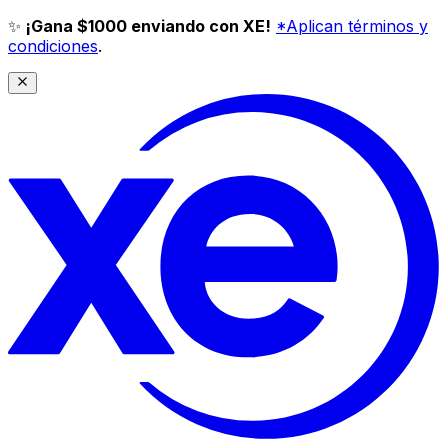
✨
¡Gana $1000 enviando con XE!
*Aplican términos y
condiciones
.