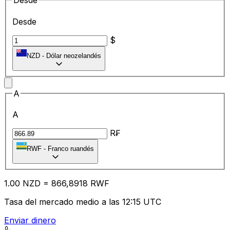
Desde
Desde
$
NZD
-
Dólar neozelandés
A
A
R₣
RWF
-
Franco ruandés
1.00
NZD
=
86
6,8918
RWF
Tasa del mercado medio a las 12:15 UTC
Enviar dinero