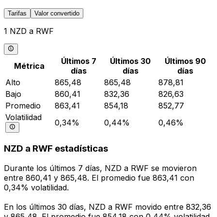
Tarifas
Valor convertido
1 NZD a RWF
Últimos 7
Últimos 30
Últimos 90
Métrica
días
días
días
Alto
865,48
865,48
878,81
Bajo
860,41
832,36
826,63
Promedio
863,41
854,18
852,77
Volatilidad
0,34%
0,44%
0,46%
NZD a RWF estadísticas
Durante los últimos 7 días, NZD a RWF se movieron
entre 860,41 y 865,48. El promedio fue 863,41 con
0,34% volatilidad.
En los últimos 30 días, NZD a RWF movido entre 832,36
y 865,48. El promedio fue 854,18 con 0,44% volatilidad.