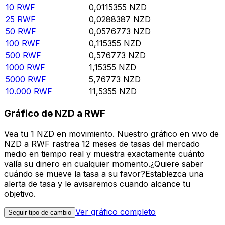
10
RWF
0,0115355
NZD
25
RWF
0,0288387
NZD
50
RWF
0,0576773
NZD
100
RWF
0,115355
NZD
500
RWF
0,576773
NZD
1000
RWF
1,15355
NZD
5000
RWF
5,76773
NZD
10.000
RWF
11,5355
NZD
Gráfico de NZD a RWF
Vea tu 1 NZD en movimiento. Nuestro gráfico en vivo de
NZD a RWF rastrea 12 meses de tasas del mercado
medio en tiempo real y muestra exactamente cuánto
valía su dinero en cualquier momento.¿Quiere saber
cuándo se mueve la tasa a su favor?Establezca una
alerta de tasa y le avisaremos cuando alcance tu
objetivo.
Ver gráfico completo
Seguir tipo de cambio