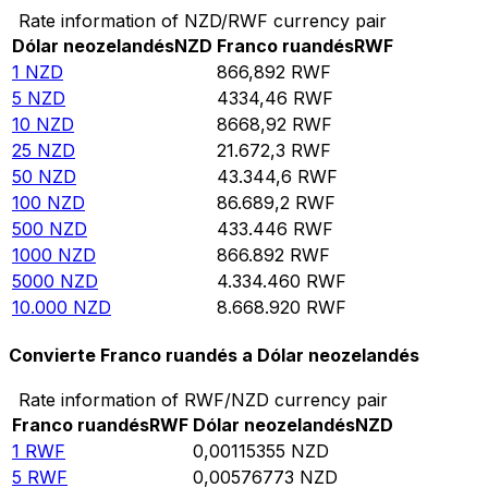
Rate information of NZD/RWF currency pair
Dólar neozelandés
NZD
Franco ruandés
RWF
1
NZD
866,892
RWF
5
NZD
4334,46
RWF
10
NZD
8668,92
RWF
25
NZD
21.672,3
RWF
50
NZD
43.344,6
RWF
100
NZD
86.689,2
RWF
500
NZD
433.446
RWF
1000
NZD
866.892
RWF
5000
NZD
4.334.460
RWF
10.000
NZD
8.668.920
RWF
Convierte Franco ruandés a Dólar neozelandés
Rate information of RWF/NZD currency pair
Franco ruandés
RWF
Dólar neozelandés
NZD
1
RWF
0,00115355
NZD
5
RWF
0,00576773
NZD