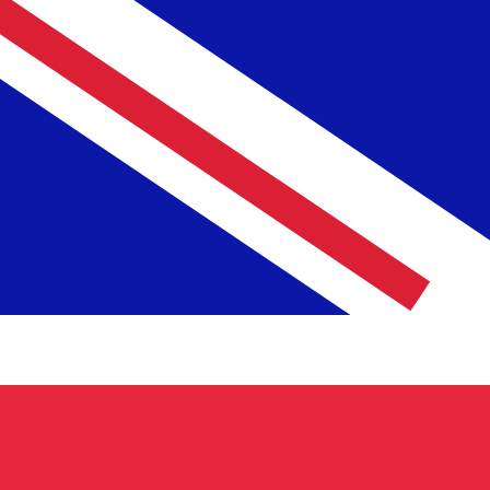
A
A
£
GBP
-
Libra esterlina
1.00
NLG
=
0,
389222
GBP
Tasa del mercado medio a las 9:50 UTC
Habla con un experto en divisas hoy.
Podemos superar las
Programar una llamada
Utilizamos el tipo de cambio medio del mercado para nue
para ver los tipos de cambio de envío
¿Sabías que puedes enviar dinero al extranjero con Xe?