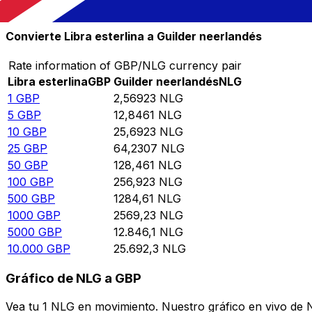
10.000
NLG
3892,22
GBP
Convierte Libra esterlina a Guilder neerlandés
Rate information of GBP/NLG currency pair
Libra esterlina
GBP
Guilder neerlandés
NLG
1
GBP
2,56923
NLG
5
GBP
12,8461
NLG
10
GBP
25,6923
NLG
25
GBP
64,2307
NLG
50
GBP
128,461
NLG
100
GBP
256,923
NLG
500
GBP
1284,61
NLG
1000
GBP
2569,23
NLG
5000
GBP
12.846,1
NLG
10.000
GBP
25.692,3
NLG
Gráfico de NLG a GBP
Vea tu 1 NLG en movimiento. Nuestro gráfico en vivo de 