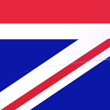
Regístrate hoy mismo
tipos de cambio de NLG a GBP hoy
Convierte Guilder neerlandés a Libra esterlina
Rate information of NLG/GBP currency pair
Guilder neerlandés
NLG
Libra esterlina
GBP
1
NLG
0,389222
GBP
5
NLG
1,94611
GBP
10
NLG
3,89222
GBP
25
NLG
9,73055
GBP
50
NLG
19,4611
GBP
100
NLG
38,9222
GBP
500
NLG
194,611
GBP
1000
NLG
389,222
GBP
5000
NLG
1946,11
GBP