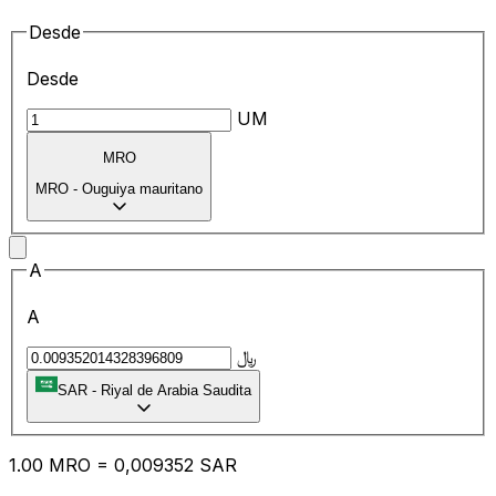
Desde
Desde
UM
MRO
MRO
-
Ouguiya mauritano
A
A
﷼
SAR
-
Riyal de Arabia Saudita
1.00
MRO
=
0,
009352
SAR