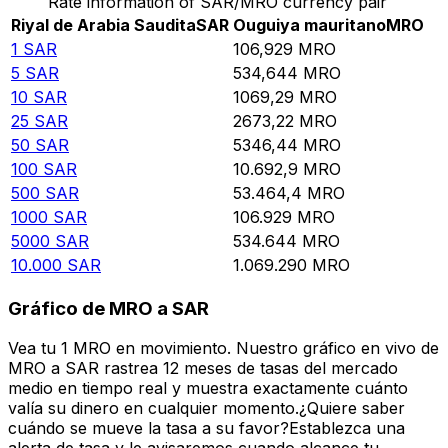
Rate information of SAR/MRO currency pair
Riyal de Arabia Saudita
SAR
Ouguiya mauritano
MRO
1
SAR
106,929
MRO
5
SAR
534,644
MRO
10
SAR
1069,29
MRO
25
SAR
2673,22
MRO
50
SAR
5346,44
MRO
100
SAR
10.692,9
MRO
500
SAR
53.464,4
MRO
1000
SAR
106.929
MRO
5000
SAR
534.644
MRO
10.000
SAR
1.069.290
MRO
Gráfico de MRO a SAR
Vea tu 1 MRO en movimiento. Nuestro gráfico en vivo de
MRO a SAR rastrea 12 meses de tasas del mercado
medio en tiempo real y muestra exactamente cuánto
valía su dinero en cualquier momento.¿Quiere saber
cuándo se mueve la tasa a su favor?Establezca una