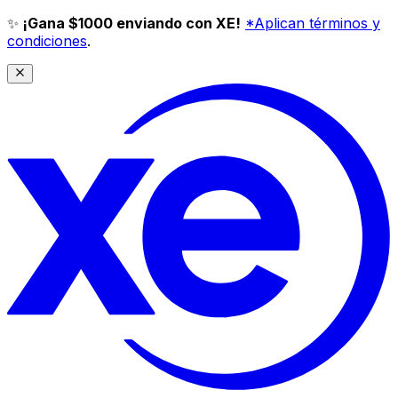
✨
¡Gana $1000 enviando con XE!
*Aplican términos y
condiciones
.