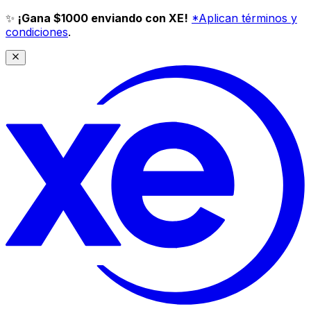
✨
¡Gana $1000 enviando con XE!
*Aplican términos y
condiciones
.