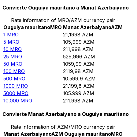
Convierte Ouguiya mauritano a Manat Azerbaiyano
Rate information of MRO/AZM currency pair
Ouguiya mauritano
MRO
Manat Azerbaiyano
AZM
1
MRO
21,1998
AZM
5
MRO
105,999
AZM
10
MRO
211,998
AZM
25
MRO
529,996
AZM
50
MRO
1059,99
AZM
100
MRO
2119,98
AZM
500
MRO
10.599,9
AZM
1000
MRO
21.199,8
AZM
5000
MRO
105.999
AZM
10.000
MRO
211.998
AZM
Convierte Manat Azerbaiyano a Ouguiya mauritano
Rate information of AZM/MRO currency pair
Manat Azerbaiyano
AZM
Ouguiya mauritano
MRO