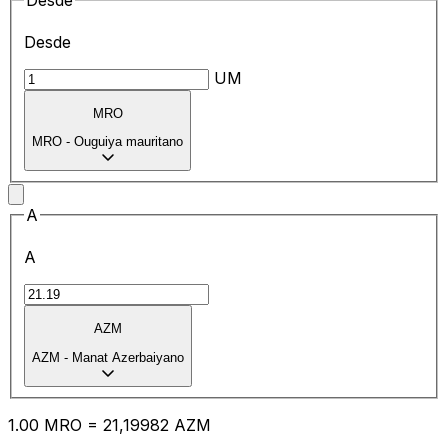
Desde
Desde
UM
MRO
MRO
-
Ouguiya mauritano
A
A
AZM
AZM
-
Manat Azerbaiyano
1.00
MRO
=
21
,19982
AZM