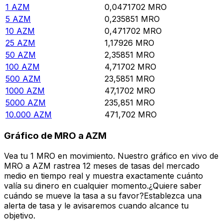
1
AZM
0,0471702
MRO
5
AZM
0,235851
MRO
10
AZM
0,471702
MRO
25
AZM
1,17926
MRO
50
AZM
2,35851
MRO
100
AZM
4,71702
MRO
500
AZM
23,5851
MRO
1000
AZM
47,1702
MRO
5000
AZM
235,851
MRO
10.000
AZM
471,702
MRO
Gráfico de MRO a AZM
Vea tu 1 MRO en movimiento. Nuestro gráfico en vivo de
MRO a AZM rastrea 12 meses de tasas del mercado
medio en tiempo real y muestra exactamente cuánto
valía su dinero en cualquier momento.¿Quiere saber
cuándo se mueve la tasa a su favor?Establezca una
alerta de tasa y le avisaremos cuando alcance tu
objetivo.