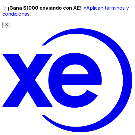
✨
¡Gana $1000 enviando con XE!
*Aplican términos y
condiciones
.