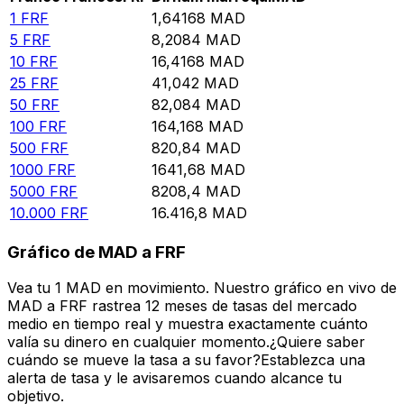
1
FRF
1,64168
MAD
5
FRF
8,2084
MAD
10
FRF
16,4168
MAD
25
FRF
41,042
MAD
50
FRF
82,084
MAD
100
FRF
164,168
MAD
500
FRF
820,84
MAD
1000
FRF
1641,68
MAD
5000
FRF
8208,4
MAD
10.000
FRF
16.416,8
MAD
Gráfico de MAD a FRF
Vea tu 1 MAD en movimiento. Nuestro gráfico en vivo de
MAD a FRF rastrea 12 meses de tasas del mercado
medio en tiempo real y muestra exactamente cuánto
valía su dinero en cualquier momento.¿Quiere saber
cuándo se mueve la tasa a su favor?Establezca una
alerta de tasa y le avisaremos cuando alcance tu
objetivo.