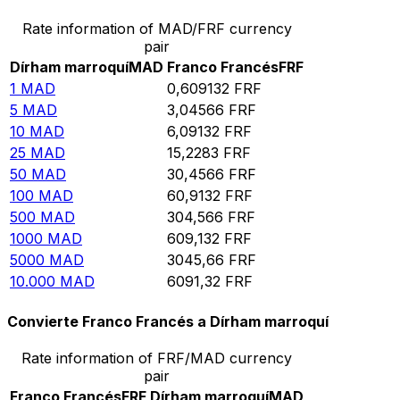
Rate information of MAD/FRF currency
pair
Dírham marroquí
MAD
Franco Francés
FRF
1
MAD
0,609132
FRF
5
MAD
3,04566
FRF
10
MAD
6,09132
FRF
25
MAD
15,2283
FRF
50
MAD
30,4566
FRF
100
MAD
60,9132
FRF
500
MAD
304,566
FRF
1000
MAD
609,132
FRF
5000
MAD
3045,66
FRF
10.000
MAD
6091,32
FRF
Convierte Franco Francés a Dírham marroquí
Rate information of FRF/MAD currency
pair
Franco Francés
FRF
Dírham marroquí
MAD