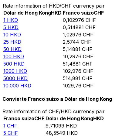
Rate information of HKD/CHF currency pair
Dólar de Hong Kong
HKD
Franco suizo
CHF
1
HKD
0,102976
CHF
5
HKD
0,514881
CHF
10
HKD
1,02976
CHF
25
HKD
2,5744
CHF
50
HKD
5,14881
CHF
100
HKD
10,2976
CHF
500
HKD
51,4881
CHF
1000
HKD
102,976
CHF
5000
HKD
514,881
CHF
10.000
HKD
1029,76
CHF
Convierte Franco suizo a Dólar de Hong Kong
Rate information of CHF/HKD currency pair
Franco suizo
CHF
Dólar de Hong Kong
HKD
1
CHF
9,71099
HKD
5
CHF
48,5549
HKD