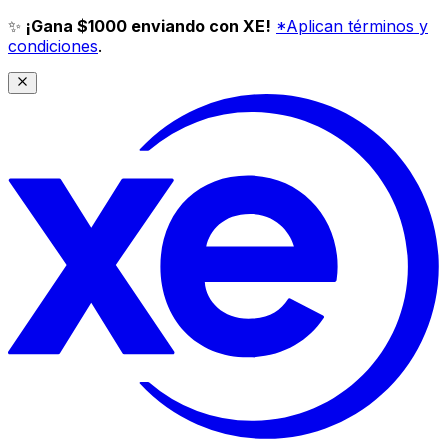
✨
¡Gana $1000 enviando con XE!
*Aplican términos y
condiciones
.