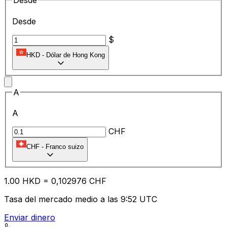
Desde
Desde
$
HKD
-
Dólar de Hong Kong
A
A
CHF
CHF
-
Franco suizo
1.00
HKD
=
0,
102976
CHF
Tasa del mercado medio a las 9:52 UTC
Enviar dinero