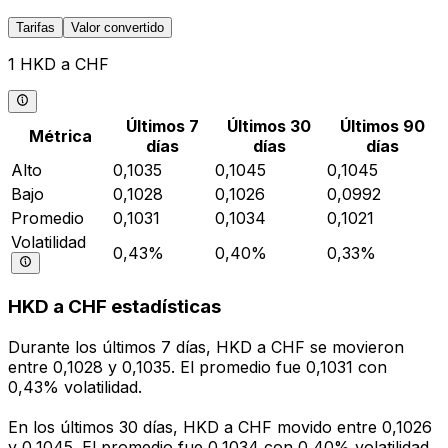
Tarifas
Valor convertido
1 HKD a CHF
Últimos 7
Últimos 30
Últimos 90
Métrica
días
días
días
Alto
0,1035
0,1045
0,1045
Bajo
0,1028
0,1026
0,0992
Promedio
0,1031
0,1034
0,1021
Volatilidad
0,43%
0,40%
0,33%
HKD a CHF estadísticas
Durante los últimos 7 días, HKD a CHF se movieron
entre 0,1028 y 0,1035. El promedio fue 0,1031 con
0,43% volatilidad.
En los últimos 30 días, HKD a CHF movido entre 0,1026
y 0,1045. El promedio fue 0,1034 con 0,40% volatilidad.