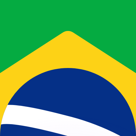
 tasas de los competidores.
stro convertidor. Esto es solo para fines informativos. No 