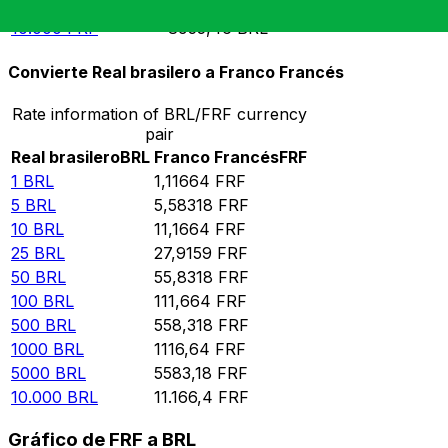
5000
FRF
4477,73
BRL
10.000
FRF
8955,46
BRL
Convierte Real brasilero a Franco Francés
Rate information of BRL/FRF currency
pair
Real brasilero
BRL
Franco Francés
FRF
1
BRL
1,11664
FRF
5
BRL
5,58318
FRF
10
BRL
11,1664
FRF
25
BRL
27,9159
FRF
50
BRL
55,8318
FRF
100
BRL
111,664
FRF
500
BRL
558,318
FRF
1000
BRL
1116,64
FRF
5000
BRL
5583,18
FRF
10.000
BRL
11.166,4
FRF
Gráfico de FRF a BRL