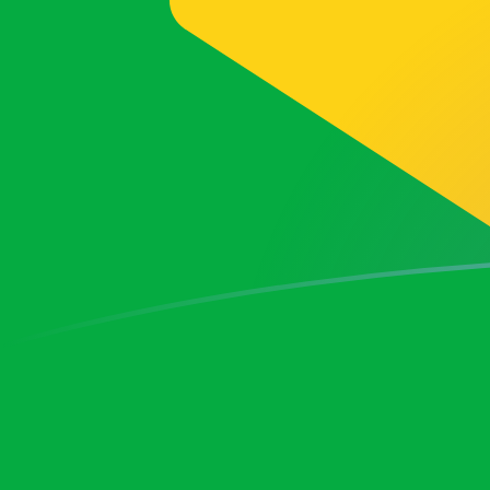
Regístrate hoy mismo
tipos de cambio de FRF a BRL hoy
Convierte Franco Francés a Real brasilero
Rate information of FRF/BRL currency
pair
Franco Francés
FRF
Real brasilero
BRL
1
FRF
0,895546
BRL
5
FRF
4,47773
BRL
10
FRF
8,95546
BRL
25
FRF
22,3887
BRL
50
FRF
44,7773
BRL
100
FRF
89,5546
BRL
500
FRF
447,773
BRL
1000
FRF
895,546
BRL