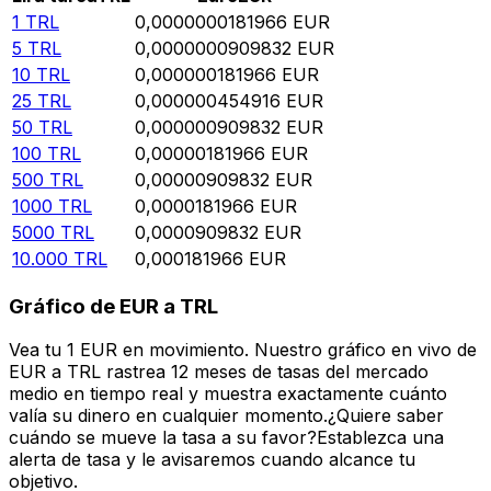
1
TRL
0,0000000181966
EUR
5
TRL
0,0000000909832
EUR
10
TRL
0,000000181966
EUR
25
TRL
0,000000454916
EUR
50
TRL
0,000000909832
EUR
100
TRL
0,00000181966
EUR
500
TRL
0,00000909832
EUR
1000
TRL
0,0000181966
EUR
5000
TRL
0,0000909832
EUR
10.000
TRL
0,000181966
EUR
Gráfico de EUR a TRL
Vea tu 1 EUR en movimiento. Nuestro gráfico en vivo de
EUR a TRL rastrea 12 meses de tasas del mercado
medio en tiempo real y muestra exactamente cuánto
valía su dinero en cualquier momento.¿Quiere saber
cuándo se mueve la tasa a su favor?Establezca una
alerta de tasa y le avisaremos cuando alcance tu
objetivo.