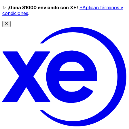
✨
¡Gana $1000 enviando con XE!
*Aplican términos y
condiciones
.