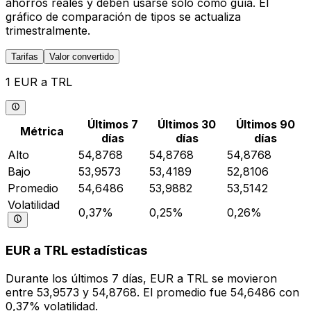
ahorros reales y deben usarse solo como guía. El
gráfico de comparación de tipos se actualiza
trimestralmente.
Tarifas
Valor convertido
1 EUR a TRL
Últimos 7
Últimos 30
Últimos 90
Métrica
días
días
días
Alto
54,8768
54,8768
54,8768
Bajo
53,9573
53,4189
52,8106
Promedio
54,6486
53,9882
53,5142
Volatilidad
0,37%
0,25%
0,26%
EUR a TRL estadísticas
Durante los últimos 7 días, EUR a TRL se movieron
entre 53,9573 y 54,8768. El promedio fue 54,6486 con
0,37% volatilidad.