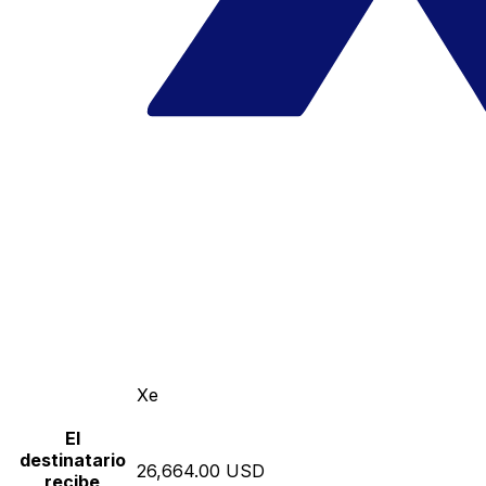
Xe
El
destinatario
26,664.00 USD
recibe