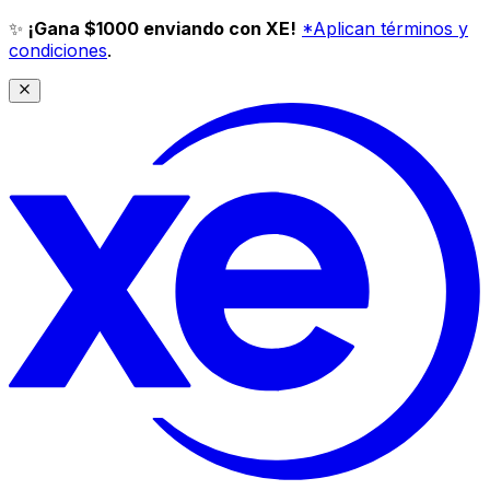
✨
¡Gana $1000 enviando con XE!
*Aplican términos y
condiciones
.