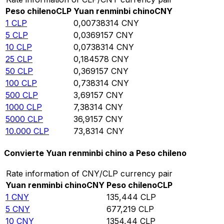
Peso chileno
CLP
Yuan renminbi chino
CNY
1
CLP
0,00738314
CNY
5
CLP
0,0369157
CNY
10
CLP
0,0738314
CNY
25
CLP
0,184578
CNY
50
CLP
0,369157
CNY
100
CLP
0,738314
CNY
500
CLP
3,69157
CNY
1000
CLP
7,38314
CNY
5000
CLP
36,9157
CNY
10.000
CLP
73,8314
CNY
Convierte Yuan renminbi chino a Peso chileno
Rate information of CNY/CLP currency pair
Yuan renminbi chino
CNY
Peso chileno
CLP
1
CNY
135,444
CLP
5
CNY
677,219
CLP
10
CNY
1354,44
CLP