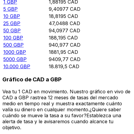
1
GBP
1,88195
CAD
5
GBP
9,40977
CAD
10
GBP
18,8195
CAD
25
GBP
47,0488
CAD
50
GBP
94,0977
CAD
100
GBP
188,195
CAD
500
GBP
940,977
CAD
1000
GBP
1881,95
CAD
5000
GBP
9409,77
CAD
10.000
GBP
18.819,5
CAD
Gráfico de CAD a GBP
Vea tu 1 CAD en movimiento. Nuestro gráfico en vivo de
CAD a GBP rastrea 12 meses de tasas del mercado
medio en tiempo real y muestra exactamente cuánto
valía su dinero en cualquier momento.¿Quiere saber
cuándo se mueve la tasa a su favor?Establezca una
alerta de tasa y le avisaremos cuando alcance tu
objetivo.