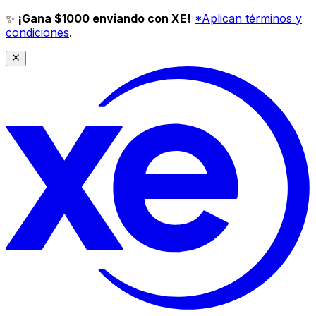
✨
¡Gana $1000 enviando con XE!
*Aplican términos y
condiciones
.