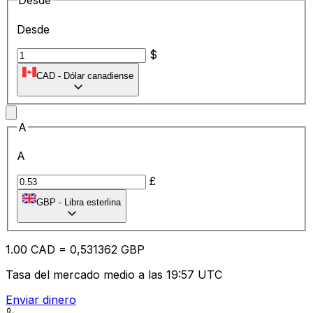
Desde
Desde
$
CAD
-
Dólar canadiense
A
A
£
GBP
-
Libra esterlina
1.00
CAD
=
0,
531362
GBP
Tasa del mercado medio a las 19:57 UTC
Enviar dinero