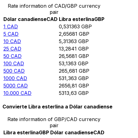
Rate information of CAD/GBP currency
pair
Dólar canadiense
CAD
Libra esterlina
GBP
1
CAD
0,531363
GBP
5
CAD
2,65681
GBP
10
CAD
5,31363
GBP
25
CAD
13,2841
GBP
50
CAD
26,5681
GBP
100
CAD
53,1363
GBP
500
CAD
265,681
GBP
1000
CAD
531,363
GBP
5000
CAD
2656,81
GBP
10.000
CAD
5313,63
GBP
Convierte Libra esterlina a Dólar canadiense
Rate information of GBP/CAD currency
pair
Libra esterlina
GBP
Dólar canadiense
CAD