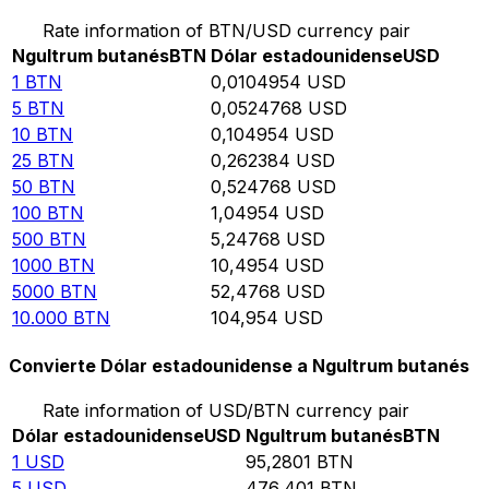
Rate information of BTN/USD currency pair
Ngultrum butanés
BTN
Dólar estadounidense
USD
1
BTN
0,0104954
USD
5
BTN
0,0524768
USD
10
BTN
0,104954
USD
25
BTN
0,262384
USD
50
BTN
0,524768
USD
100
BTN
1,04954
USD
500
BTN
5,24768
USD
1000
BTN
10,4954
USD
5000
BTN
52,4768
USD
10.000
BTN
104,954
USD
Convierte Dólar estadounidense a Ngultrum butanés
Rate information of USD/BTN currency pair
Dólar estadounidense
USD
Ngultrum butanés
BTN
1
USD
95,2801
BTN
5
USD
476,401
BTN