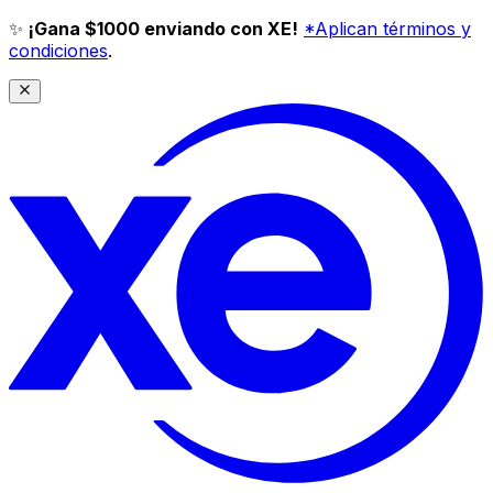
✨
¡Gana $1000 enviando con XE!
*Aplican términos y
condiciones
.