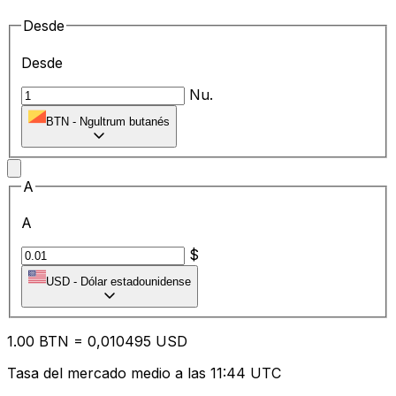
Desde
Desde
Nu.
BTN
-
Ngultrum butanés
A
A
$
USD
-
Dólar estadounidense
1.00
BTN
=
0,
010495
USD
Tasa del mercado medio a las 11:44 UTC