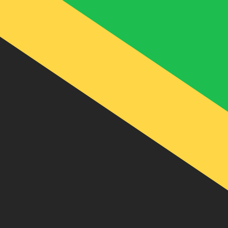
A
J$
JMD
-
Dólar jamaiquino
1.00
BAM
=
93
,78335
JMD
Tasa del mercado medio a las 14:50 UTC
Habla con un experto en divisas hoy.
Podemos superar las
Programar una llamada
Utilizamos el tipo de cambio medio del mercado para nue
para ver los tipos de cambio de envío
¿Sabías que puedes enviar dinero al extranjero con Xe?
Regístrate hoy mismo