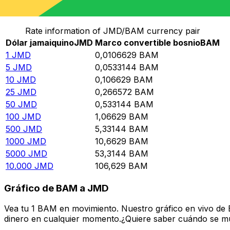
Convierte Dólar jamaiquino a Marco convertible bosnio
Rate information of JMD/BAM currency pair
Dólar jamaiquino
JMD
Marco convertible bosnio
BAM
1
JMD
0,0106629
BAM
5
JMD
0,0533144
BAM
10
JMD
0,106629
BAM
25
JMD
0,266572
BAM
50
JMD
0,533144
BAM
100
JMD
1,06629
BAM
500
JMD
5,33144
BAM
1000
JMD
10,6629
BAM
5000
JMD
53,3144
BAM
10.000
JMD
106,629
BAM
Gráfico de BAM a JMD
Vea tu 1 BAM en movimiento. Nuestro gráfico en vivo de
dinero en cualquier momento.¿Quiere saber cuándo se mue