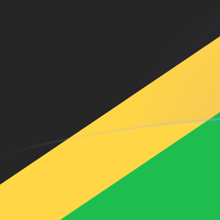
tipos de cambio de BAM a JMD hoy
Convierte Marco convertible bosnio a Dólar jamaiquino
Rate information of BAM/JMD currency pair
Marco convertible bosnio
BAM
Dólar jamaiquino
JMD
1
BAM
93,7834
JMD
5
BAM
468,917
JMD
10
BAM
937,834
JMD
25
BAM
2344,58
JMD
50
BAM
4689,17
JMD
100
BAM
9378,34
JMD
500
BAM
46.891,7
JMD
1000
BAM
93.783,4
JMD
5000
BAM
468.917
JMD
10.000
BAM
937.834
JMD