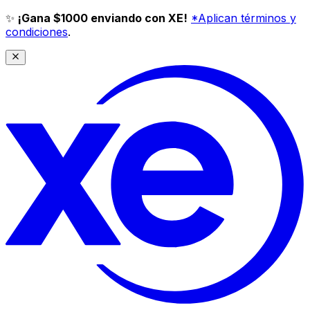
✨
¡Gana $1000 enviando con XE!
*Aplican términos y
condiciones
.