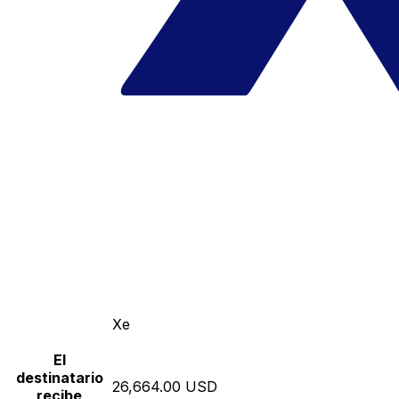
Xe
El
destinatario
26,664.00 USD
recibe