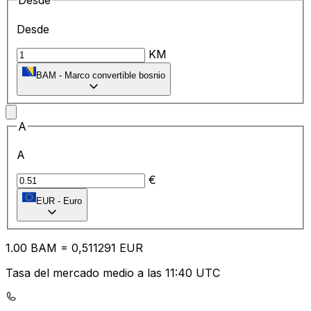
Desde
Desde
KM
BAM
-
Marco convertible bosnio
A
A
€
EUR
-
Euro
1.00
BAM
=
0,
511291
EUR
Tasa del mercado medio a las 11:40 UTC