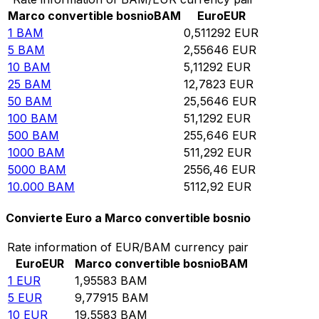
Marco convertible bosnio
BAM
Euro
EUR
1
BAM
0,511292
EUR
5
BAM
2,55646
EUR
10
BAM
5,11292
EUR
25
BAM
12,7823
EUR
50
BAM
25,5646
EUR
100
BAM
51,1292
EUR
500
BAM
255,646
EUR
1000
BAM
511,292
EUR
5000
BAM
2556,46
EUR
10.000
BAM
5112,92
EUR
Convierte Euro a Marco convertible bosnio
Rate information of EUR/BAM currency pair
Euro
EUR
Marco convertible bosnio
BAM
1
EUR
1,95583
BAM
5
EUR
9,77915
BAM
10
EUR
19,5583
BAM